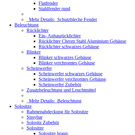
Flatfender
Stahlfender rund
Mehr Details:
Schutzbleche Fender
Beleuchtung
Rücklichter
Ein- Anbaurücklichter
Rücklichter Chrom Stahl Aluminium Gehäuse
Rücklichter schwarzes Gehäuse
Blinker
Blinker schwarzes Gehäuse
Blinker verchromtes Gehäuse
Scheinwerfer
Scheinwerfer schwarzes Gehäuse
Scheinwerfer verchromtes Gehäuse
Scheinwerfer Zubehör
Zusatzbeleuchtung und Leuchtmittel
Mehr Details:
Beleuchtung
Solositze
Rahmenabdeckung für Solositze
Sissybar
Solositz Zubehör
Solositze
Solositze braun