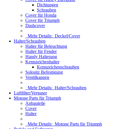
Dichtungen
Schrauben
Cover für Honda
Cover für Triumph
Dashcover
Mehr Details:
Deckel/Cover
Halter/Schrauben
Halter für Beleuchtung
Halter für Fender
Handy Halterung
Kennzeichenhalter
Kennzeichenschrauben
Solositz Befestigung
Ventilkappen
Mehr Details:
Halter/Schrauben
Luftfilter/Vergaser
Motone Parts für Triumph
Anbauteile
Cover
Halter
Mehr Details:
Motone Parts für Triumph