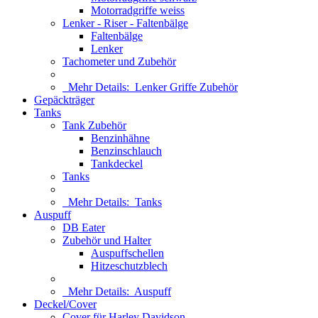
Motorradgriffe weiss
Lenker - Riser - Faltenbälge
Faltenbälge
Lenker
Tachometer und Zubehör
Mehr Details:
Lenker Griffe Zubehör
Gepäckträger
Tanks
Tank Zubehör
Benzinhähne
Benzinschlauch
Tankdeckel
Tanks
Mehr Details:
Tanks
Auspuff
DB Eater
Zubehör und Halter
Auspuffschellen
Hitzeschutzblech
Mehr Details:
Auspuff
Deckel/Cover
Cover für Harley Davidson