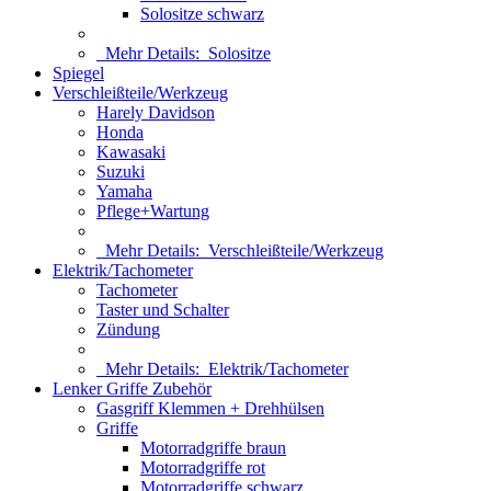
Solositze schwarz
Mehr Details:
Solositze
Spiegel
Verschleißteile/Werkzeug
Harely Davidson
Honda
Kawasaki
Suzuki
Yamaha
Pflege+Wartung
Mehr Details:
Verschleißteile/Werkzeug
Elektrik/Tachometer
Tachometer
Taster und Schalter
Zündung
Mehr Details:
Elektrik/Tachometer
Lenker Griffe Zubehör
Gasgriff Klemmen + Drehhülsen
Griffe
Motorradgriffe braun
Motorradgriffe rot
Motorradgriffe schwarz