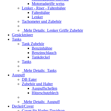
Motorradgriffe weiss
Lenker - Riser - Faltenbälge
Faltenbälge
Lenker
Tachometer und Zubehör
Mehr Details:
Lenker Griffe Zubehör
Gepäckträger
Tanks
Tank Zubehör
Benzinhähne
Benzinschlauch
Tankdeckel
Tanks
Mehr Details:
Tanks
Auspuff
DB Eater
Zubehör und Halter
Auspuffschellen
Hitzeschutzblech
Mehr Details:
Auspuff
Deckel/Cover
Cover für Harley Davidson