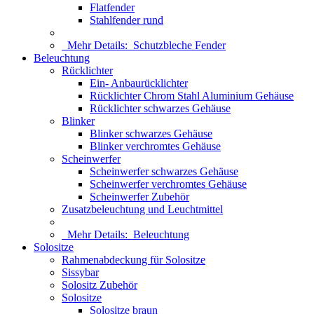
Flatfender
Stahlfender rund
Mehr Details:
Schutzbleche Fender
Beleuchtung
Rücklichter
Ein- Anbaurücklichter
Rücklichter Chrom Stahl Aluminium Gehäuse
Rücklichter schwarzes Gehäuse
Blinker
Blinker schwarzes Gehäuse
Blinker verchromtes Gehäuse
Scheinwerfer
Scheinwerfer schwarzes Gehäuse
Scheinwerfer verchromtes Gehäuse
Scheinwerfer Zubehör
Zusatzbeleuchtung und Leuchtmittel
Mehr Details:
Beleuchtung
Solositze
Rahmenabdeckung für Solositze
Sissybar
Solositz Zubehör
Solositze
Solositze braun