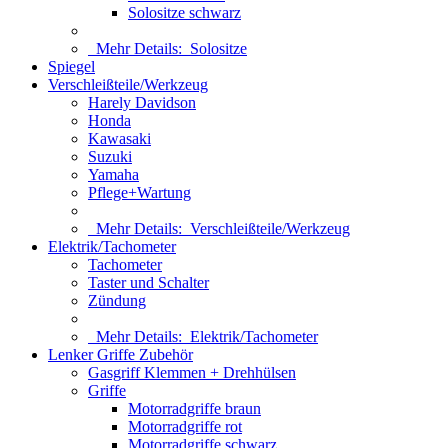
Solositze schwarz
Mehr Details:
Solositze
Spiegel
Verschleißteile/Werkzeug
Harely Davidson
Honda
Kawasaki
Suzuki
Yamaha
Pflege+Wartung
Mehr Details:
Verschleißteile/Werkzeug
Elektrik/Tachometer
Tachometer
Taster und Schalter
Zündung
Mehr Details:
Elektrik/Tachometer
Lenker Griffe Zubehör
Gasgriff Klemmen + Drehhülsen
Griffe
Motorradgriffe braun
Motorradgriffe rot
Motorradgriffe schwarz