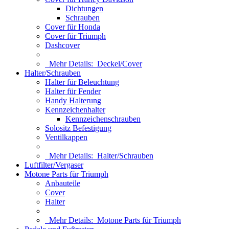
Dichtungen
Schrauben
Cover für Honda
Cover für Triumph
Dashcover
Mehr Details:
Deckel/Cover
Halter/Schrauben
Halter für Beleuchtung
Halter für Fender
Handy Halterung
Kennzeichenhalter
Kennzeichenschrauben
Solositz Befestigung
Ventilkappen
Mehr Details:
Halter/Schrauben
Luftfilter/Vergaser
Motone Parts für Triumph
Anbauteile
Cover
Halter
Mehr Details:
Motone Parts für Triumph