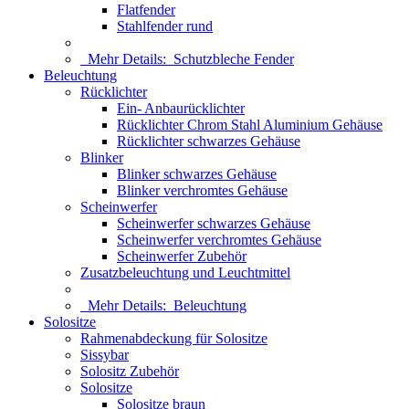
Flatfender
Stahlfender rund
Mehr Details:
Schutzbleche Fender
Beleuchtung
Rücklichter
Ein- Anbaurücklichter
Rücklichter Chrom Stahl Aluminium Gehäuse
Rücklichter schwarzes Gehäuse
Blinker
Blinker schwarzes Gehäuse
Blinker verchromtes Gehäuse
Scheinwerfer
Scheinwerfer schwarzes Gehäuse
Scheinwerfer verchromtes Gehäuse
Scheinwerfer Zubehör
Zusatzbeleuchtung und Leuchtmittel
Mehr Details:
Beleuchtung
Solositze
Rahmenabdeckung für Solositze
Sissybar
Solositz Zubehör
Solositze
Solositze braun