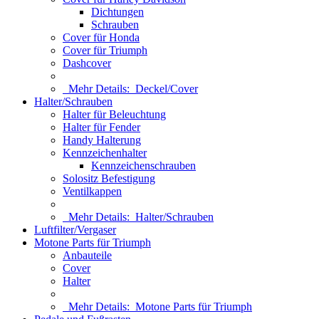
Dichtungen
Schrauben
Cover für Honda
Cover für Triumph
Dashcover
Mehr Details:
Deckel/Cover
Halter/Schrauben
Halter für Beleuchtung
Halter für Fender
Handy Halterung
Kennzeichenhalter
Kennzeichenschrauben
Solositz Befestigung
Ventilkappen
Mehr Details:
Halter/Schrauben
Luftfilter/Vergaser
Motone Parts für Triumph
Anbauteile
Cover
Halter
Mehr Details:
Motone Parts für Triumph