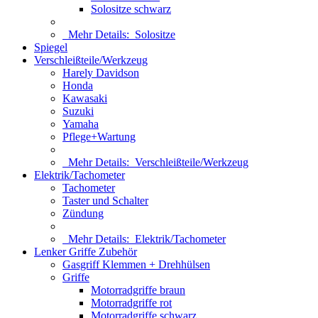
Solositze schwarz
Mehr Details:
Solositze
Spiegel
Verschleißteile/Werkzeug
Harely Davidson
Honda
Kawasaki
Suzuki
Yamaha
Pflege+Wartung
Mehr Details:
Verschleißteile/Werkzeug
Elektrik/Tachometer
Tachometer
Taster und Schalter
Zündung
Mehr Details:
Elektrik/Tachometer
Lenker Griffe Zubehör
Gasgriff Klemmen + Drehhülsen
Griffe
Motorradgriffe braun
Motorradgriffe rot
Motorradgriffe schwarz