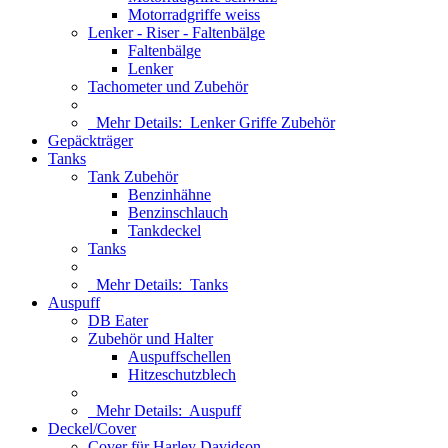
Motorradgriffe weiss
Lenker - Riser - Faltenbälge
Faltenbälge
Lenker
Tachometer und Zubehör
Mehr Details:
Lenker Griffe Zubehör
Gepäckträger
Tanks
Tank Zubehör
Benzinhähne
Benzinschlauch
Tankdeckel
Tanks
Mehr Details:
Tanks
Auspuff
DB Eater
Zubehör und Halter
Auspuffschellen
Hitzeschutzblech
Mehr Details:
Auspuff
Deckel/Cover
Cover für Harley Davidson