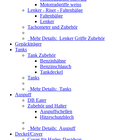
Motorradgriffe weiss
Lenker - Riser - Faltenbälge
Faltenbälge
Lenker
Tachometer und Zubehör
Mehr Details:
Lenker Griffe Zubehör
Gepäckträger
Tanks
Tank Zubehör
Benzinhähne
Benzinschlauch
Tankdeckel
Tanks
Mehr Details:
Tanks
Auspuff
DB Eater
Zubehör und Halter
Auspuffschellen
Hitzeschutzblech
Mehr Details:
Auspuff
Deckel/Cover
Cover für Harley Davidson