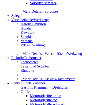
Solositze schwarz
Mehr Details:
Solositze
Spiegel
Verschleißteile/Werkzeug
Harely Davidson
Honda
Kawasaki
Suzuki
Yamaha
Pflege+Wartung
Mehr Details:
Verschleißteile/Werkzeug
Elektrik/Tachometer
Tachometer
Taster und Schalter
Zündung
Mehr Details:
Elektrik/Tachometer
Lenker Griffe Zubehör
Gasgriff Klemmen + Drehhülsen
Griffe
Motorradgriffe braun
Motorradgriffe rot
Motorradgriffe schwarz