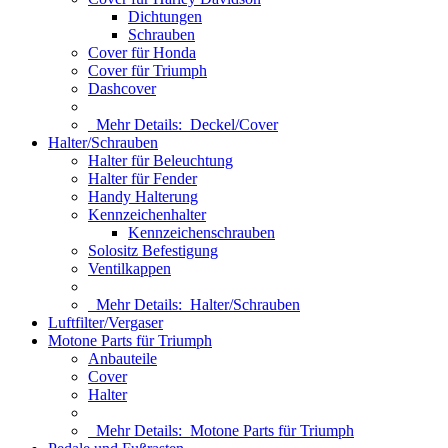
Dichtungen
Schrauben
Cover für Honda
Cover für Triumph
Dashcover
Mehr Details:
Deckel/Cover
Halter/Schrauben
Halter für Beleuchtung
Halter für Fender
Handy Halterung
Kennzeichenhalter
Kennzeichenschrauben
Solositz Befestigung
Ventilkappen
Mehr Details:
Halter/Schrauben
Luftfilter/Vergaser
Motone Parts für Triumph
Anbauteile
Cover
Halter
Mehr Details:
Motone Parts für Triumph