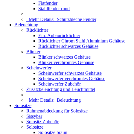
Flatfender
Stahlfender rund
Mehr Details:
Schutzbleche Fender
Beleuchtung
Rücklichter
Ein- Anbaurücklichter
Rücklichter Chrom Stahl Aluminium Gehäuse
Rücklichter schwarzes Gehäuse
Blinker
Blinker schwarzes Gehäuse
Blinker verchromtes Gehäuse
Scheinwerfer
Scheinwerfer schwarzes Gehäuse
Scheinwerfer verchromtes Gehäuse
Scheinwerfer Zubehör
Zusatzbeleuchtung und Leuchtmittel
Mehr Details:
Beleuchtung
Solositze
Rahmenabdeckung für Solositze
Sissybar
Solositz Zubehör
Solositze
Solositze braun