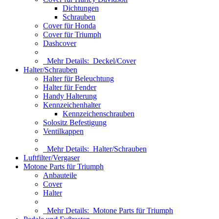
Dichtungen
Schrauben
Cover für Honda
Cover für Triumph
Dashcover
Mehr Details:
Deckel/Cover
Halter/Schrauben
Halter für Beleuchtung
Halter für Fender
Handy Halterung
Kennzeichenhalter
Kennzeichenschrauben
Solositz Befestigung
Ventilkappen
Mehr Details:
Halter/Schrauben
Luftfilter/Vergaser
Motone Parts für Triumph
Anbauteile
Cover
Halter
Mehr Details:
Motone Parts für Triumph