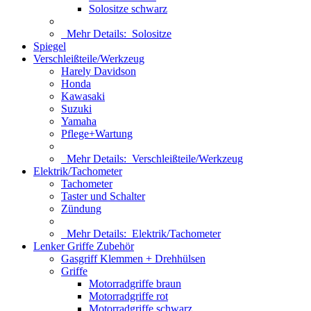
Solositze schwarz
Mehr Details:
Solositze
Spiegel
Verschleißteile/Werkzeug
Harely Davidson
Honda
Kawasaki
Suzuki
Yamaha
Pflege+Wartung
Mehr Details:
Verschleißteile/Werkzeug
Elektrik/Tachometer
Tachometer
Taster und Schalter
Zündung
Mehr Details:
Elektrik/Tachometer
Lenker Griffe Zubehör
Gasgriff Klemmen + Drehhülsen
Griffe
Motorradgriffe braun
Motorradgriffe rot
Motorradgriffe schwarz