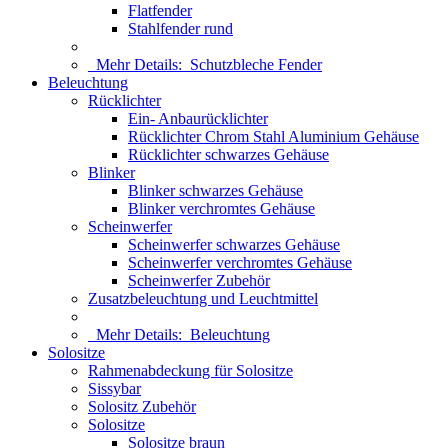
Flatfender
Stahlfender rund
Mehr Details:
Schutzbleche Fender
Beleuchtung
Rücklichter
Ein- Anbaurücklichter
Rücklichter Chrom Stahl Aluminium Gehäuse
Rücklichter schwarzes Gehäuse
Blinker
Blinker schwarzes Gehäuse
Blinker verchromtes Gehäuse
Scheinwerfer
Scheinwerfer schwarzes Gehäuse
Scheinwerfer verchromtes Gehäuse
Scheinwerfer Zubehör
Zusatzbeleuchtung und Leuchtmittel
Mehr Details:
Beleuchtung
Solositze
Rahmenabdeckung für Solositze
Sissybar
Solositz Zubehör
Solositze
Solositze braun