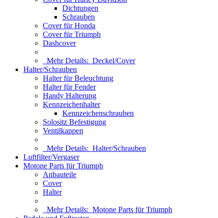
Dichtungen
Schrauben
Cover für Honda
Cover für Triumph
Dashcover
Mehr Details:
Deckel/Cover
Halter/Schrauben
Halter für Beleuchtung
Halter für Fender
Handy Halterung
Kennzeichenhalter
Kennzeichenschrauben
Solositz Befestigung
Ventilkappen
Mehr Details:
Halter/Schrauben
Luftfilter/Vergaser
Motone Parts für Triumph
Anbauteile
Cover
Halter
Mehr Details:
Motone Parts für Triumph