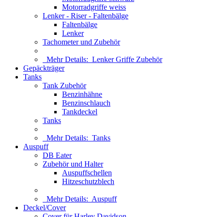
Motorradgriffe weiss
Lenker - Riser - Faltenbälge
Faltenbälge
Lenker
Tachometer und Zubehör
Mehr Details:
Lenker Griffe Zubehör
Gepäckträger
Tanks
Tank Zubehör
Benzinhähne
Benzinschlauch
Tankdeckel
Tanks
Mehr Details:
Tanks
Auspuff
DB Eater
Zubehör und Halter
Auspuffschellen
Hitzeschutzblech
Mehr Details:
Auspuff
Deckel/Cover
Cover für Harley Davidson