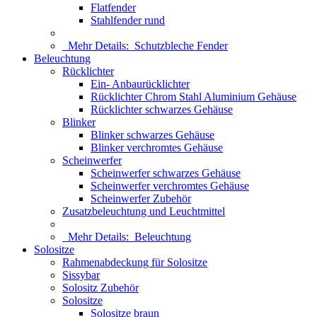
Flatfender
Stahlfender rund
Mehr Details:
Schutzbleche Fender
Beleuchtung
Rücklichter
Ein- Anbaurücklichter
Rücklichter Chrom Stahl Aluminium Gehäuse
Rücklichter schwarzes Gehäuse
Blinker
Blinker schwarzes Gehäuse
Blinker verchromtes Gehäuse
Scheinwerfer
Scheinwerfer schwarzes Gehäuse
Scheinwerfer verchromtes Gehäuse
Scheinwerfer Zubehör
Zusatzbeleuchtung und Leuchtmittel
Mehr Details:
Beleuchtung
Solositze
Rahmenabdeckung für Solositze
Sissybar
Solositz Zubehör
Solositze
Solositze braun