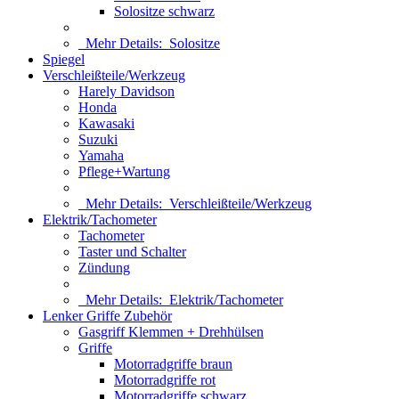
Solositze schwarz
Mehr Details:
Solositze
Spiegel
Verschleißteile/Werkzeug
Harely Davidson
Honda
Kawasaki
Suzuki
Yamaha
Pflege+Wartung
Mehr Details:
Verschleißteile/Werkzeug
Elektrik/Tachometer
Tachometer
Taster und Schalter
Zündung
Mehr Details:
Elektrik/Tachometer
Lenker Griffe Zubehör
Gasgriff Klemmen + Drehhülsen
Griffe
Motorradgriffe braun
Motorradgriffe rot
Motorradgriffe schwarz