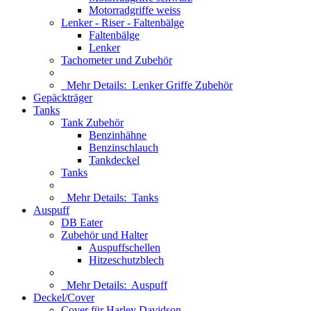
Motorradgriffe weiss
Lenker - Riser - Faltenbälge
Faltenbälge
Lenker
Tachometer und Zubehör
Mehr Details:
Lenker Griffe Zubehör
Gepäckträger
Tanks
Tank Zubehör
Benzinhähne
Benzinschlauch
Tankdeckel
Tanks
Mehr Details:
Tanks
Auspuff
DB Eater
Zubehör und Halter
Auspuffschellen
Hitzeschutzblech
Mehr Details:
Auspuff
Deckel/Cover
Cover für Harley Davidson