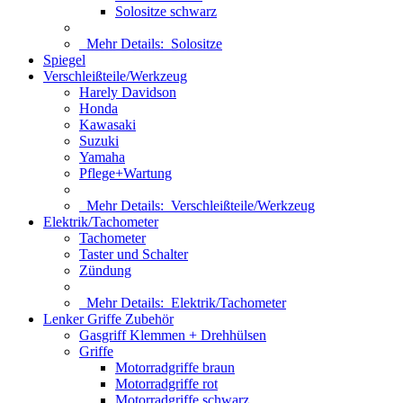
Solositze schwarz
Mehr Details:
Solositze
Spiegel
Verschleißteile/Werkzeug
Harely Davidson
Honda
Kawasaki
Suzuki
Yamaha
Pflege+Wartung
Mehr Details:
Verschleißteile/Werkzeug
Elektrik/Tachometer
Tachometer
Taster und Schalter
Zündung
Mehr Details:
Elektrik/Tachometer
Lenker Griffe Zubehör
Gasgriff Klemmen + Drehhülsen
Griffe
Motorradgriffe braun
Motorradgriffe rot
Motorradgriffe schwarz