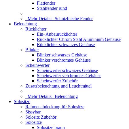
Flatfender
Stahlfender rund
Mehr Details:
Schutzbleche Fender
Beleuchtung
Rücklichter
Ein- Anbaurücklichter
Rücklichter Chrom Stahl Aluminium Gehäuse
Rücklichter schwarzes Gehäuse
Blinker
Blinker schwarzes Gehäuse
Blinker verchromtes Gehäuse
Scheinwerfer
Scheinwerfer schwarzes Gehäuse
Scheinwerfer verchromtes Gehäuse
Scheinwerfer Zubehör
Zusatzbeleuchtung und Leuchtmittel
Mehr Details:
Beleuchtung
Solositze
Rahmenabdeckung für Solositze
Sissybar
Solositz Zubehör
Solositze
Solositze braun