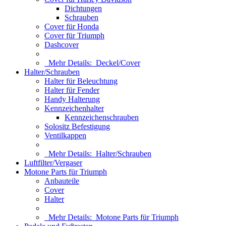
Dichtungen
Schrauben
Cover für Honda
Cover für Triumph
Dashcover
Mehr Details:
Deckel/Cover
Halter/Schrauben
Halter für Beleuchtung
Halter für Fender
Handy Halterung
Kennzeichenhalter
Kennzeichenschrauben
Solositz Befestigung
Ventilkappen
Mehr Details:
Halter/Schrauben
Luftfilter/Vergaser
Motone Parts für Triumph
Anbauteile
Cover
Halter
Mehr Details:
Motone Parts für Triumph