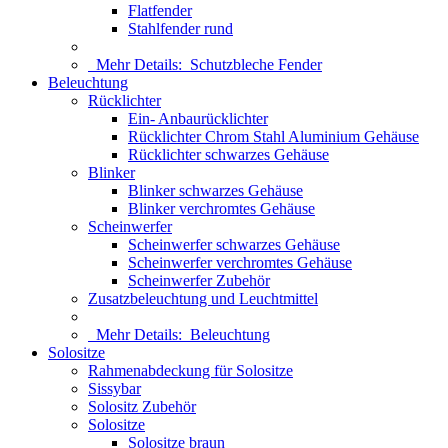
Flatfender
Stahlfender rund
Mehr Details:
Schutzbleche Fender
Beleuchtung
Rücklichter
Ein- Anbaurücklichter
Rücklichter Chrom Stahl Aluminium Gehäuse
Rücklichter schwarzes Gehäuse
Blinker
Blinker schwarzes Gehäuse
Blinker verchromtes Gehäuse
Scheinwerfer
Scheinwerfer schwarzes Gehäuse
Scheinwerfer verchromtes Gehäuse
Scheinwerfer Zubehör
Zusatzbeleuchtung und Leuchtmittel
Mehr Details:
Beleuchtung
Solositze
Rahmenabdeckung für Solositze
Sissybar
Solositz Zubehör
Solositze
Solositze braun