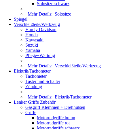
Solositze schwarz
Mehr Details:
Solositze
Spiegel
Verschleißteile/Werkzeug
Harely Davidson
Honda
Kawasaki
Suzuki
Yamaha
Pflege+Wartung
Mehr Details:
Verschleißteile/Werkzeug
Elektrik/Tachometer
Tachometer
Taster und Schalter
Zündung
Mehr Details:
Elektrik/Tachometer
Lenker Griffe Zubehör
Gasgriff Klemmen + Drehhülsen
Griffe
Motorradgriffe braun
Motorradgriffe rot
Motorradgriffe schwarz