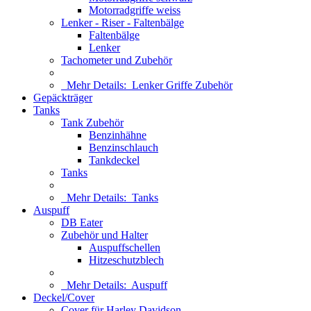
Motorradgriffe weiss
Lenker - Riser - Faltenbälge
Faltenbälge
Lenker
Tachometer und Zubehör
Mehr Details:
Lenker Griffe Zubehör
Gepäckträger
Tanks
Tank Zubehör
Benzinhähne
Benzinschlauch
Tankdeckel
Tanks
Mehr Details:
Tanks
Auspuff
DB Eater
Zubehör und Halter
Auspuffschellen
Hitzeschutzblech
Mehr Details:
Auspuff
Deckel/Cover
Cover für Harley Davidson