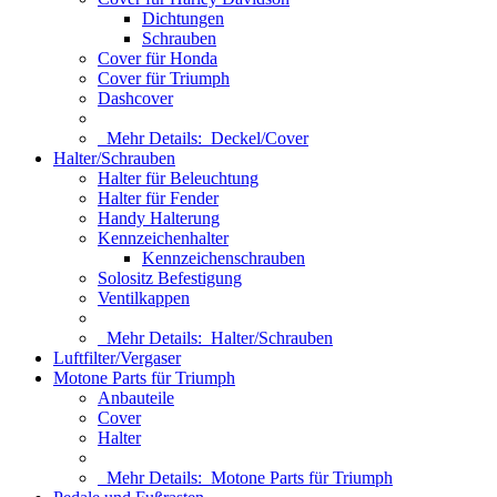
Dichtungen
Schrauben
Cover für Honda
Cover für Triumph
Dashcover
Mehr Details:
Deckel/Cover
Halter/Schrauben
Halter für Beleuchtung
Halter für Fender
Handy Halterung
Kennzeichenhalter
Kennzeichenschrauben
Solositz Befestigung
Ventilkappen
Mehr Details:
Halter/Schrauben
Luftfilter/Vergaser
Motone Parts für Triumph
Anbauteile
Cover
Halter
Mehr Details:
Motone Parts für Triumph