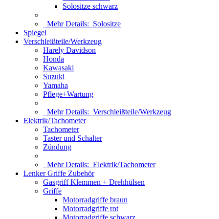
Solositze schwarz
Mehr Details:
Solositze
Spiegel
Verschleißteile/Werkzeug
Harely Davidson
Honda
Kawasaki
Suzuki
Yamaha
Pflege+Wartung
Mehr Details:
Verschleißteile/Werkzeug
Elektrik/Tachometer
Tachometer
Taster und Schalter
Zündung
Mehr Details:
Elektrik/Tachometer
Lenker Griffe Zubehör
Gasgriff Klemmen + Drehhülsen
Griffe
Motorradgriffe braun
Motorradgriffe rot
Motorradgriffe schwarz