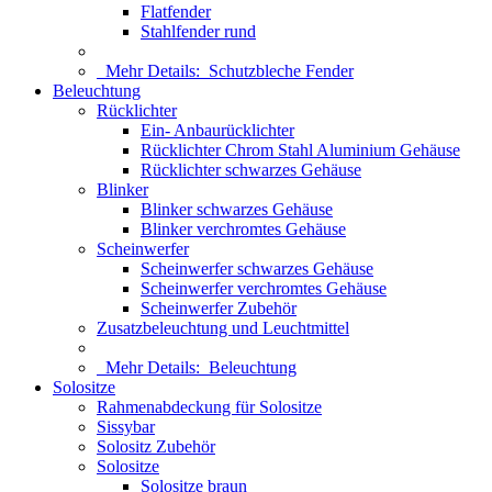
Flatfender
Stahlfender rund
Mehr Details:
Schutzbleche Fender
Beleuchtung
Rücklichter
Ein- Anbaurücklichter
Rücklichter Chrom Stahl Aluminium Gehäuse
Rücklichter schwarzes Gehäuse
Blinker
Blinker schwarzes Gehäuse
Blinker verchromtes Gehäuse
Scheinwerfer
Scheinwerfer schwarzes Gehäuse
Scheinwerfer verchromtes Gehäuse
Scheinwerfer Zubehör
Zusatzbeleuchtung und Leuchtmittel
Mehr Details:
Beleuchtung
Solositze
Rahmenabdeckung für Solositze
Sissybar
Solositz Zubehör
Solositze
Solositze braun