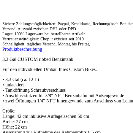
Sichere Zahlungsmöglichkeiten: Paypal, Kreditkarte, Rechnung(nach Bonitä
Versand: Auswahl zwischen DHL oder DPD
Lager: 100% Lagerware bei bestellbaren Artikeln
Vertrauenswürdigkeit: Chop it existiert seit 2010
Schnelligkeit: täglicher Versand, Montag bis Freitag
Produktbeschreibung
3,3 Gal CUSTOM ribbed Benzintank
Für den individuellen Umbau Ihres Custom Bikes.
• 3,3 Gal (ca. 12 L)
• unlackiert
• Tanköffnung Schraubverschluss
• Anschlussstutzen für 3/8" NPT Benzinhahn mit Außengewinde
• zwei Öffnungen 1/4" NPT Innengewinde zum Anschluss von Leitu
Größe:
Länge: 42 cm inklusive Auflagelaschen 50 cm
Breite: 27 cm
Höhe: 22 cm
Aussparung zur Aufnahme des Rahmenrohrs 6,5 cm