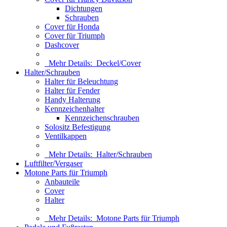
Dichtungen
Schrauben
Cover für Honda
Cover für Triumph
Dashcover
Mehr Details:
Deckel/Cover
Halter/Schrauben
Halter für Beleuchtung
Halter für Fender
Handy Halterung
Kennzeichenhalter
Kennzeichenschrauben
Solositz Befestigung
Ventilkappen
Mehr Details:
Halter/Schrauben
Luftfilter/Vergaser
Motone Parts für Triumph
Anbauteile
Cover
Halter
Mehr Details:
Motone Parts für Triumph