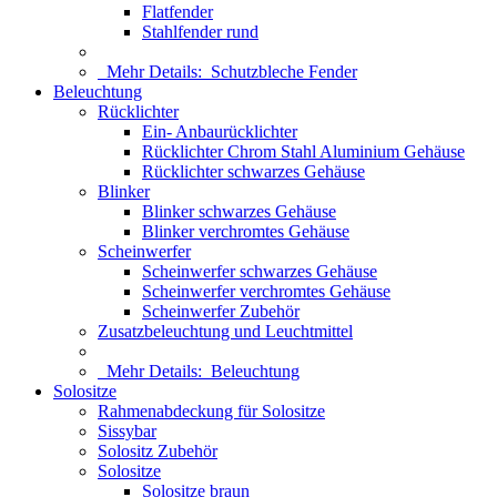
Flatfender
Stahlfender rund
Mehr Details:
Schutzbleche Fender
Beleuchtung
Rücklichter
Ein- Anbaurücklichter
Rücklichter Chrom Stahl Aluminium Gehäuse
Rücklichter schwarzes Gehäuse
Blinker
Blinker schwarzes Gehäuse
Blinker verchromtes Gehäuse
Scheinwerfer
Scheinwerfer schwarzes Gehäuse
Scheinwerfer verchromtes Gehäuse
Scheinwerfer Zubehör
Zusatzbeleuchtung und Leuchtmittel
Mehr Details:
Beleuchtung
Solositze
Rahmenabdeckung für Solositze
Sissybar
Solositz Zubehör
Solositze
Solositze braun