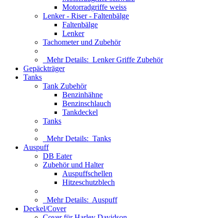
Motorradgriffe weiss
Lenker - Riser - Faltenbälge
Faltenbälge
Lenker
Tachometer und Zubehör
Mehr Details:
Lenker Griffe Zubehör
Gepäckträger
Tanks
Tank Zubehör
Benzinhähne
Benzinschlauch
Tankdeckel
Tanks
Mehr Details:
Tanks
Auspuff
DB Eater
Zubehör und Halter
Auspuffschellen
Hitzeschutzblech
Mehr Details:
Auspuff
Deckel/Cover
Cover für Harley Davidson