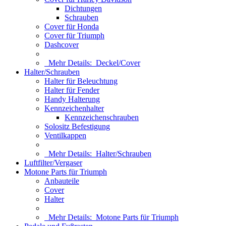
Dichtungen
Schrauben
Cover für Honda
Cover für Triumph
Dashcover
Mehr Details:
Deckel/Cover
Halter/Schrauben
Halter für Beleuchtung
Halter für Fender
Handy Halterung
Kennzeichenhalter
Kennzeichenschrauben
Solositz Befestigung
Ventilkappen
Mehr Details:
Halter/Schrauben
Luftfilter/Vergaser
Motone Parts für Triumph
Anbauteile
Cover
Halter
Mehr Details:
Motone Parts für Triumph