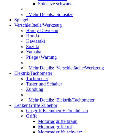
Solositze schwarz
Mehr Details:
Solositze
Spiegel
Verschleißteile/Werkzeug
Harely Davidson
Honda
Kawasaki
Suzuki
Yamaha
Pflege+Wartung
Mehr Details:
Verschleißteile/Werkzeug
Elektrik/Tachometer
Tachometer
Taster und Schalter
Zündung
Mehr Details:
Elektrik/Tachometer
Lenker Griffe Zubehör
Gasgriff Klemmen + Drehhülsen
Griffe
Motorradgriffe braun
Motorradgriffe rot
Motorradgriffe schwarz