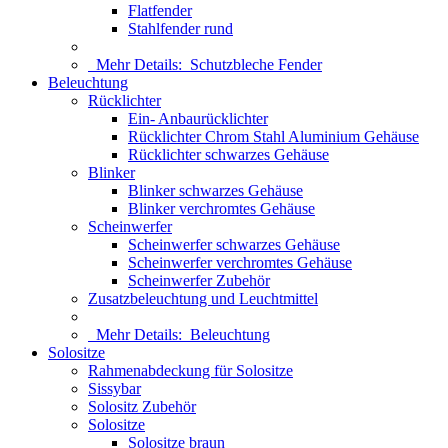
Flatfender
Stahlfender rund
Mehr Details:
Schutzbleche Fender
Beleuchtung
Rücklichter
Ein- Anbaurücklichter
Rücklichter Chrom Stahl Aluminium Gehäuse
Rücklichter schwarzes Gehäuse
Blinker
Blinker schwarzes Gehäuse
Blinker verchromtes Gehäuse
Scheinwerfer
Scheinwerfer schwarzes Gehäuse
Scheinwerfer verchromtes Gehäuse
Scheinwerfer Zubehör
Zusatzbeleuchtung und Leuchtmittel
Mehr Details:
Beleuchtung
Solositze
Rahmenabdeckung für Solositze
Sissybar
Solositz Zubehör
Solositze
Solositze braun