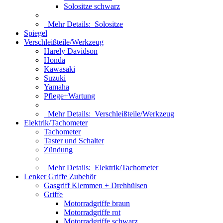
Solositze schwarz
Mehr Details:
Solositze
Spiegel
Verschleißteile/Werkzeug
Harely Davidson
Honda
Kawasaki
Suzuki
Yamaha
Pflege+Wartung
Mehr Details:
Verschleißteile/Werkzeug
Elektrik/Tachometer
Tachometer
Taster und Schalter
Zündung
Mehr Details:
Elektrik/Tachometer
Lenker Griffe Zubehör
Gasgriff Klemmen + Drehhülsen
Griffe
Motorradgriffe braun
Motorradgriffe rot
Motorradgriffe schwarz