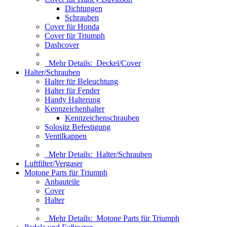
Dichtungen
Schrauben
Cover für Honda
Cover für Triumph
Dashcover
Mehr Details:
Deckel/Cover
Halter/Schrauben
Halter für Beleuchtung
Halter für Fender
Handy Halterung
Kennzeichenhalter
Kennzeichenschrauben
Solositz Befestigung
Ventilkappen
Mehr Details:
Halter/Schrauben
Luftfilter/Vergaser
Motone Parts für Triumph
Anbauteile
Cover
Halter
Mehr Details:
Motone Parts für Triumph