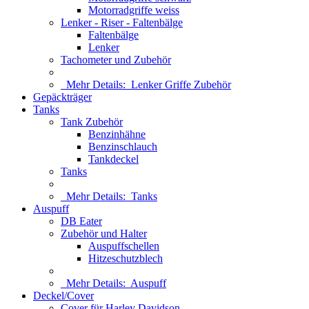
Motorradgriffe weiss
Lenker - Riser - Faltenbälge
Faltenbälge
Lenker
Tachometer und Zubehör
Mehr Details:
Lenker Griffe Zubehör
Gepäckträger
Tanks
Tank Zubehör
Benzinhähne
Benzinschlauch
Tankdeckel
Tanks
Mehr Details:
Tanks
Auspuff
DB Eater
Zubehör und Halter
Auspuffschellen
Hitzeschutzblech
Mehr Details:
Auspuff
Deckel/Cover
Cover für Harley Davidson