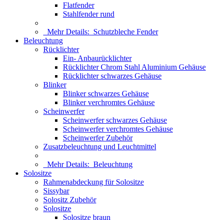
Flatfender
Stahlfender rund
Mehr Details:
Schutzbleche Fender
Beleuchtung
Rücklichter
Ein- Anbaurücklichter
Rücklichter Chrom Stahl Aluminium Gehäuse
Rücklichter schwarzes Gehäuse
Blinker
Blinker schwarzes Gehäuse
Blinker verchromtes Gehäuse
Scheinwerfer
Scheinwerfer schwarzes Gehäuse
Scheinwerfer verchromtes Gehäuse
Scheinwerfer Zubehör
Zusatzbeleuchtung und Leuchtmittel
Mehr Details:
Beleuchtung
Solositze
Rahmenabdeckung für Solositze
Sissybar
Solositz Zubehör
Solositze
Solositze braun