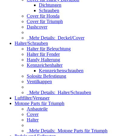
Dichtungen
Schrauben
Cover für Honda
Cover für Triumph
Dashcover
Mehr Details:
Deckel/Cover
Halter/Schrauben
Halter für Beleuchtung
Halter für Fender
Handy Halterung
Kennzeichenhalter
Kennzeichenschrauben
Solositz Befestigung
Ventilkappen
Mehr Details:
Halter/Schrauben
Luftfilter/Vergaser
Motone Parts für Triumph
Anbauteile
Cover
Halter
Mehr Details:
Motone Parts für Triumph