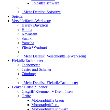
Solositze schwarz
Mehr Details:
Solositze
Spiegel
Verschleißteile/Werkzeug
Harely Davidson
Honda
Kawasaki
Suzuki
Yamaha
Pflege+Wartung
Mehr Details:
Verschleißteile/Werkzeug
Elektrik/Tachometer
Tachometer
Taster und Schalter
Zündung
Mehr Details:
Elektrik/Tachometer
Lenker Griffe Zubehör
Gasgriff Klemmen + Drehhülsen
Griffe
Motorradgriffe braun
Motorradgriffe rot
Motorradgriffe schwarz