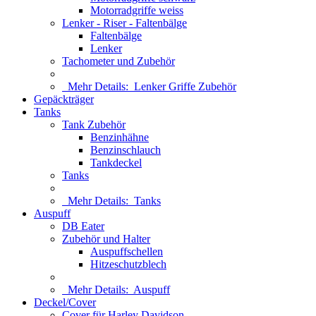
Motorradgriffe weiss
Lenker - Riser - Faltenbälge
Faltenbälge
Lenker
Tachometer und Zubehör
Mehr Details:
Lenker Griffe Zubehör
Gepäckträger
Tanks
Tank Zubehör
Benzinhähne
Benzinschlauch
Tankdeckel
Tanks
Mehr Details:
Tanks
Auspuff
DB Eater
Zubehör und Halter
Auspuffschellen
Hitzeschutzblech
Mehr Details:
Auspuff
Deckel/Cover
Cover für Harley Davidson