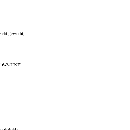
eicht gewölbt,
5/16-24UNF)
ool/Bobber...