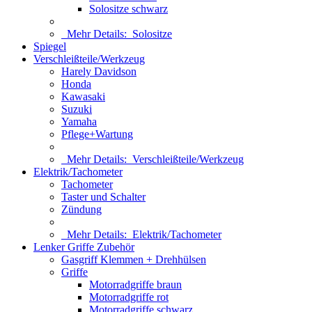
Solositze schwarz
Mehr Details:
Solositze
Spiegel
Verschleißteile/Werkzeug
Harely Davidson
Honda
Kawasaki
Suzuki
Yamaha
Pflege+Wartung
Mehr Details:
Verschleißteile/Werkzeug
Elektrik/Tachometer
Tachometer
Taster und Schalter
Zündung
Mehr Details:
Elektrik/Tachometer
Lenker Griffe Zubehör
Gasgriff Klemmen + Drehhülsen
Griffe
Motorradgriffe braun
Motorradgriffe rot
Motorradgriffe schwarz