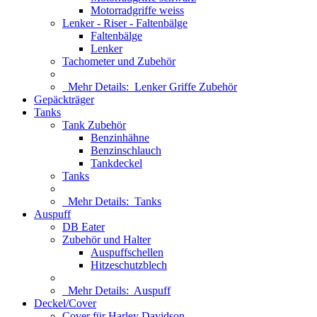
Motorradgriffe weiss
Lenker - Riser - Faltenbälge
Faltenbälge
Lenker
Tachometer und Zubehör
Mehr Details:
Lenker Griffe Zubehör
Gepäckträger
Tanks
Tank Zubehör
Benzinhähne
Benzinschlauch
Tankdeckel
Tanks
Mehr Details:
Tanks
Auspuff
DB Eater
Zubehör und Halter
Auspuffschellen
Hitzeschutzblech
Mehr Details:
Auspuff
Deckel/Cover
Cover für Harley Davidson