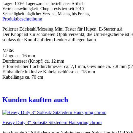
Lager: 100% Lagerware bei bestellbaren Artikeln
Vertrauenswürdigkeit: Chop it existiert seit 2010
Schnelligkeit: täglicher Versand, Montag bis Freitag
Produktbeschreibung
Polierter Edelstahl/Messing Mini Taster für Hupen, E-Starter u.ä.
Der Knopf ist zur schöneren Optik versenkt, die Unterlegscheibe ist l
so dass der Knopf auf dem Lenker aufliegen kann.
Maße:
Länge ca. 16 mm
Durchmesser (Knopf) ca. 12 mm
Erforderlicher Lochdurchmesser ca. 7,1 mm, Gewinde ca. 7,8 mm (
Einbautiefe inklusive Kabelanschlüsse ca. 18 mm
Kabellänge ca. 70 cm
Kunden kauften auch
Heavy Duty 3" Solositz Sitzfedern Hairspring chrom
Verchromte 3" Sitzfedern zum Anbringen eines Solositzes im Old Sch