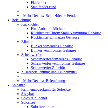
Flatfender
Stahlfender rund
Mehr Details:
Schutzbleche Fender
Beleuchtung
Rücklichter
Ein- Anbaurücklichter
Rücklichter Chrom Stahl Aluminium Gehäuse
Rücklichter schwarzes Gehäuse
Blinker
Blinker schwarzes Gehäuse
Blinker verchromtes Gehäuse
Scheinwerfer
Scheinwerfer schwarzes Gehäuse
Scheinwerfer verchromtes Gehäuse
Scheinwerfer Zubehör
Zusatzbeleuchtung und Leuchtmittel
Mehr Details:
Beleuchtung
Solositze
Rahmenabdeckung für Solositze
Sissybar
Solositz Zubehör
Solositze
Solositze braun