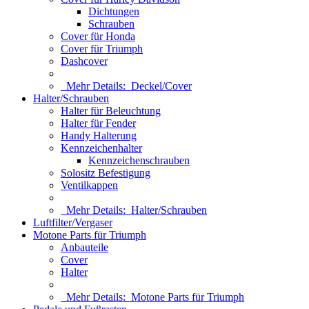
Dichtungen
Schrauben
Cover für Honda
Cover für Triumph
Dashcover
Mehr Details:
Deckel/Cover
Halter/Schrauben
Halter für Beleuchtung
Halter für Fender
Handy Halterung
Kennzeichenhalter
Kennzeichenschrauben
Solositz Befestigung
Ventilkappen
Mehr Details:
Halter/Schrauben
Luftfilter/Vergaser
Motone Parts für Triumph
Anbauteile
Cover
Halter
Mehr Details:
Motone Parts für Triumph