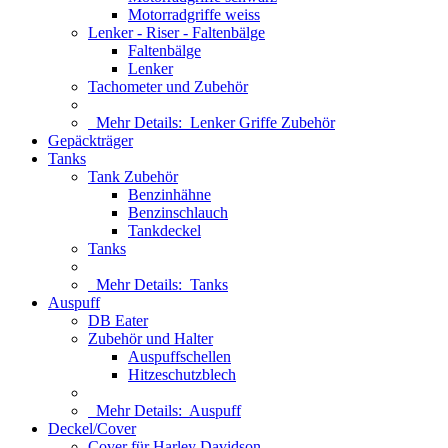
Motorradgriffe weiss
Lenker - Riser - Faltenbälge
Faltenbälge
Lenker
Tachometer und Zubehör
Mehr Details:
Lenker Griffe Zubehör
Gepäckträger
Tanks
Tank Zubehör
Benzinhähne
Benzinschlauch
Tankdeckel
Tanks
Mehr Details:
Tanks
Auspuff
DB Eater
Zubehör und Halter
Auspuffschellen
Hitzeschutzblech
Mehr Details:
Auspuff
Deckel/Cover
Cover für Harley Davidson