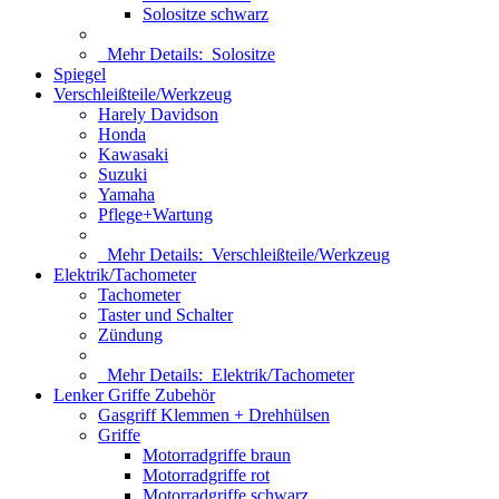
Solositze schwarz
Mehr Details:
Solositze
Spiegel
Verschleißteile/Werkzeug
Harely Davidson
Honda
Kawasaki
Suzuki
Yamaha
Pflege+Wartung
Mehr Details:
Verschleißteile/Werkzeug
Elektrik/Tachometer
Tachometer
Taster und Schalter
Zündung
Mehr Details:
Elektrik/Tachometer
Lenker Griffe Zubehör
Gasgriff Klemmen + Drehhülsen
Griffe
Motorradgriffe braun
Motorradgriffe rot
Motorradgriffe schwarz