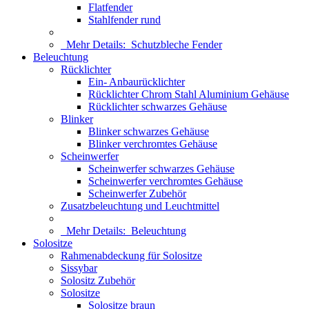
Flatfender
Stahlfender rund
Mehr Details:
Schutzbleche Fender
Beleuchtung
Rücklichter
Ein- Anbaurücklichter
Rücklichter Chrom Stahl Aluminium Gehäuse
Rücklichter schwarzes Gehäuse
Blinker
Blinker schwarzes Gehäuse
Blinker verchromtes Gehäuse
Scheinwerfer
Scheinwerfer schwarzes Gehäuse
Scheinwerfer verchromtes Gehäuse
Scheinwerfer Zubehör
Zusatzbeleuchtung und Leuchtmittel
Mehr Details:
Beleuchtung
Solositze
Rahmenabdeckung für Solositze
Sissybar
Solositz Zubehör
Solositze
Solositze braun