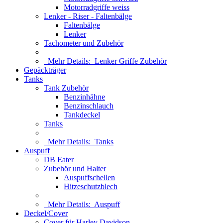
Motorradgriffe weiss
Lenker - Riser - Faltenbälge
Faltenbälge
Lenker
Tachometer und Zubehör
Mehr Details:
Lenker Griffe Zubehör
Gepäckträger
Tanks
Tank Zubehör
Benzinhähne
Benzinschlauch
Tankdeckel
Tanks
Mehr Details:
Tanks
Auspuff
DB Eater
Zubehör und Halter
Auspuffschellen
Hitzeschutzblech
Mehr Details:
Auspuff
Deckel/Cover
Cover für Harley Davidson