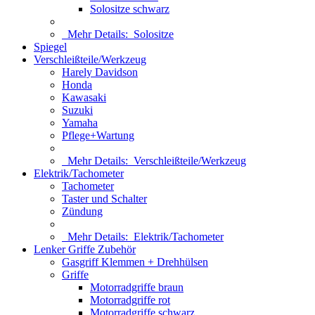
Solositze schwarz
Mehr Details:
Solositze
Spiegel
Verschleißteile/Werkzeug
Harely Davidson
Honda
Kawasaki
Suzuki
Yamaha
Pflege+Wartung
Mehr Details:
Verschleißteile/Werkzeug
Elektrik/Tachometer
Tachometer
Taster und Schalter
Zündung
Mehr Details:
Elektrik/Tachometer
Lenker Griffe Zubehör
Gasgriff Klemmen + Drehhülsen
Griffe
Motorradgriffe braun
Motorradgriffe rot
Motorradgriffe schwarz