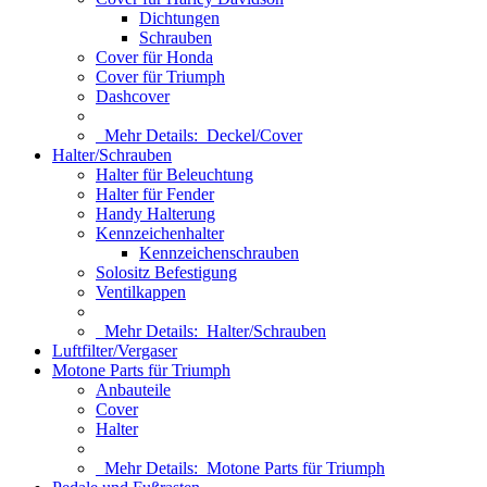
Dichtungen
Schrauben
Cover für Honda
Cover für Triumph
Dashcover
Mehr Details:
Deckel/Cover
Halter/Schrauben
Halter für Beleuchtung
Halter für Fender
Handy Halterung
Kennzeichenhalter
Kennzeichenschrauben
Solositz Befestigung
Ventilkappen
Mehr Details:
Halter/Schrauben
Luftfilter/Vergaser
Motone Parts für Triumph
Anbauteile
Cover
Halter
Mehr Details:
Motone Parts für Triumph