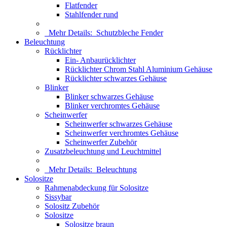
Flatfender
Stahlfender rund
Mehr Details:
Schutzbleche Fender
Beleuchtung
Rücklichter
Ein- Anbaurücklichter
Rücklichter Chrom Stahl Aluminium Gehäuse
Rücklichter schwarzes Gehäuse
Blinker
Blinker schwarzes Gehäuse
Blinker verchromtes Gehäuse
Scheinwerfer
Scheinwerfer schwarzes Gehäuse
Scheinwerfer verchromtes Gehäuse
Scheinwerfer Zubehör
Zusatzbeleuchtung und Leuchtmittel
Mehr Details:
Beleuchtung
Solositze
Rahmenabdeckung für Solositze
Sissybar
Solositz Zubehör
Solositze
Solositze braun