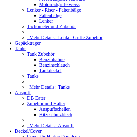
Motorradgriffe weiss
Lenker - Riser - Faltenbälge
Faltenbälge
Lenker
Tachometer und Zubehör
Mehr Details:
Lenker Griffe Zubehör
Gepäckträger
Tanks
Tank Zubehör
Benzinhähne
Benzinschlauch
Tankdeckel
Tanks
Mehr Details:
Tanks
Auspuff
DB Eater
Zubehör und Halter
Auspuffschellen
Hitzeschutzblech
Mehr Details:
Auspuff
Deckel/Cover
Cover für Harley Davidson