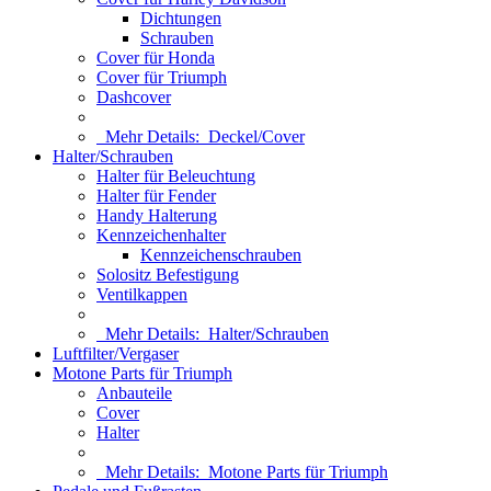
Dichtungen
Schrauben
Cover für Honda
Cover für Triumph
Dashcover
Mehr Details:
Deckel/Cover
Halter/Schrauben
Halter für Beleuchtung
Halter für Fender
Handy Halterung
Kennzeichenhalter
Kennzeichenschrauben
Solositz Befestigung
Ventilkappen
Mehr Details:
Halter/Schrauben
Luftfilter/Vergaser
Motone Parts für Triumph
Anbauteile
Cover
Halter
Mehr Details:
Motone Parts für Triumph