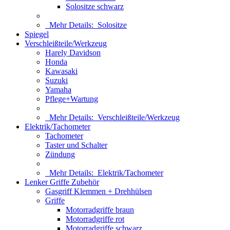
Solositze schwarz
Mehr Details:
Solositze
Spiegel
Verschleißteile/Werkzeug
Harely Davidson
Honda
Kawasaki
Suzuki
Yamaha
Pflege+Wartung
Mehr Details:
Verschleißteile/Werkzeug
Elektrik/Tachometer
Tachometer
Taster und Schalter
Zündung
Mehr Details:
Elektrik/Tachometer
Lenker Griffe Zubehör
Gasgriff Klemmen + Drehhülsen
Griffe
Motorradgriffe braun
Motorradgriffe rot
Motorradgriffe schwarz