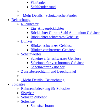
Flatfender
Stahlfender rund
Mehr Details:
Schutzbleche Fender
Beleuchtung
Rücklichter
Ein- Anbaurücklichter
Rücklichter Chrom Stahl Aluminium Gehäuse
Rücklichter schwarzes Gehäuse
Blinker
Blinker schwarzes Gehäuse
Blinker verchromtes Gehäuse
Scheinwerfer
Scheinwerfer schwarzes Gehäuse
Scheinwerfer verchromtes Gehäuse
Scheinwerfer Zubehör
Zusatzbeleuchtung und Leuchtmittel
Mehr Details:
Beleuchtung
Solositze
Rahmenabdeckung für Solositze
Sissybar
Solositz Zubehör
Solositze
Solositze braun