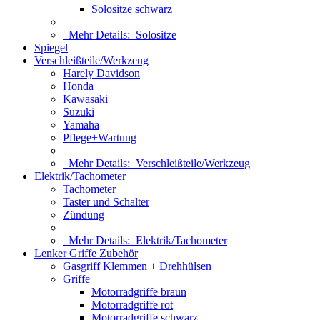
Solositze schwarz
Mehr Details:
Solositze
Spiegel
Verschleißteile/Werkzeug
Harely Davidson
Honda
Kawasaki
Suzuki
Yamaha
Pflege+Wartung
Mehr Details:
Verschleißteile/Werkzeug
Elektrik/Tachometer
Tachometer
Taster und Schalter
Zündung
Mehr Details:
Elektrik/Tachometer
Lenker Griffe Zubehör
Gasgriff Klemmen + Drehhülsen
Griffe
Motorradgriffe braun
Motorradgriffe rot
Motorradgriffe schwarz