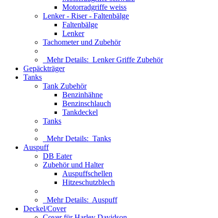
Motorradgriffe weiss
Lenker - Riser - Faltenbälge
Faltenbälge
Lenker
Tachometer und Zubehör
Mehr Details:
Lenker Griffe Zubehör
Gepäckträger
Tanks
Tank Zubehör
Benzinhähne
Benzinschlauch
Tankdeckel
Tanks
Mehr Details:
Tanks
Auspuff
DB Eater
Zubehör und Halter
Auspuffschellen
Hitzeschutzblech
Mehr Details:
Auspuff
Deckel/Cover
Cover für Harley Davidson