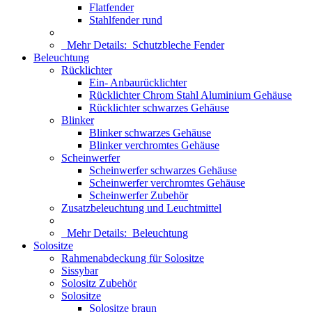
Flatfender
Stahlfender rund
Mehr Details:
Schutzbleche Fender
Beleuchtung
Rücklichter
Ein- Anbaurücklichter
Rücklichter Chrom Stahl Aluminium Gehäuse
Rücklichter schwarzes Gehäuse
Blinker
Blinker schwarzes Gehäuse
Blinker verchromtes Gehäuse
Scheinwerfer
Scheinwerfer schwarzes Gehäuse
Scheinwerfer verchromtes Gehäuse
Scheinwerfer Zubehör
Zusatzbeleuchtung und Leuchtmittel
Mehr Details:
Beleuchtung
Solositze
Rahmenabdeckung für Solositze
Sissybar
Solositz Zubehör
Solositze
Solositze braun