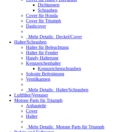
Dichtungen
Schrauben
Cover für Honda
Cover für Triumph
Dashcover
Mehr Details:
Deckel/Cover
Halter/Schrauben
Halter für Beleuchtung
Halter für Fender
Handy Halterung
Kennzeichenhalter
Kennzeichenschrauben
Solositz Befestigung
Ventilkappen
Mehr Details:
Halter/Schrauben
Luftfilter/Vergaser
Motone Parts für Triumph
Anbauteile
Cover
Halter
Mehr Details:
Motone Parts für Triumph