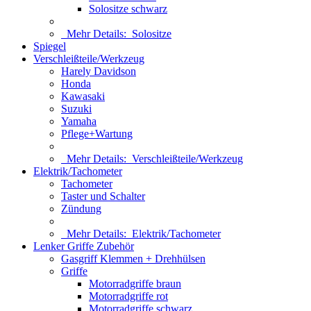
Solositze schwarz
Mehr Details:
Solositze
Spiegel
Verschleißteile/Werkzeug
Harely Davidson
Honda
Kawasaki
Suzuki
Yamaha
Pflege+Wartung
Mehr Details:
Verschleißteile/Werkzeug
Elektrik/Tachometer
Tachometer
Taster und Schalter
Zündung
Mehr Details:
Elektrik/Tachometer
Lenker Griffe Zubehör
Gasgriff Klemmen + Drehhülsen
Griffe
Motorradgriffe braun
Motorradgriffe rot
Motorradgriffe schwarz