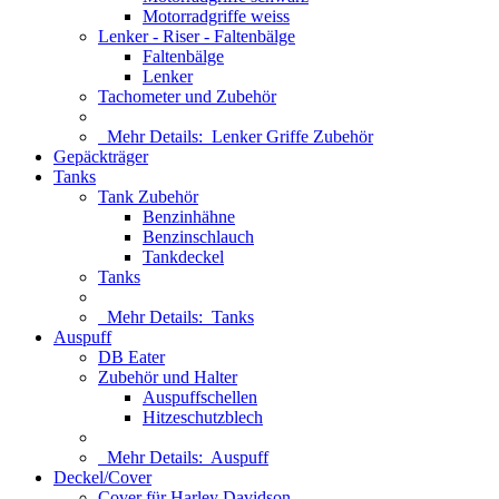
Motorradgriffe weiss
Lenker - Riser - Faltenbälge
Faltenbälge
Lenker
Tachometer und Zubehör
Mehr Details:
Lenker Griffe Zubehör
Gepäckträger
Tanks
Tank Zubehör
Benzinhähne
Benzinschlauch
Tankdeckel
Tanks
Mehr Details:
Tanks
Auspuff
DB Eater
Zubehör und Halter
Auspuffschellen
Hitzeschutzblech
Mehr Details:
Auspuff
Deckel/Cover
Cover für Harley Davidson