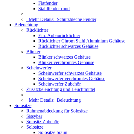
Flatfender
Stahlfender rund
Mehr Details:
Schutzbleche Fender
Beleuchtung
Rücklichter
Ein- Anbaurücklichter
Rücklichter Chrom Stahl Aluminium Gehäuse
Rücklichter schwarzes Gehäuse
Blinker
Blinker schwarzes Gehäuse
Blinker verchromtes Gehäuse
Scheinwerfer
Scheinwerfer schwarzes Gehäuse
Scheinwerfer verchromtes Gehäuse
Scheinwerfer Zubehör
Zusatzbeleuchtung und Leuchtmittel
Mehr Details:
Beleuchtung
Solositze
Rahmenabdeckung für Solositze
Sissybar
Solositz Zubehör
Solositze
Solositze braun