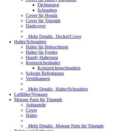
Dichtungen
Schrauben
Cover für Honda
Cover für Triumph
Dashcover
Mehr Details:
Deckel/Cover
Halter/Schrauben
Halter für Beleuchtung
Halter für Fender
Handy Halterung
Kennzeichenhalter
Kennzeichenschrauben
Solositz Befestigung
Ventilkappen
Mehr Details:
Halter/Schrauben
Luftfilter/Vergaser
Motone Parts für Triumph
Anbauteile
Cover
Halter
Mehr Details:
Motone Parts für Triumph