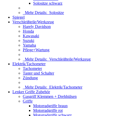
Solositze schwarz
Mehr Details:
Solositze
Spiegel
Verschleißteile/Werkzeug
Harely Davidson
Honda
Kawasaki
Suzuki
Yamaha
Pflege+Wartung
Mehr Details:
Verschleißteile/Werkzeug
Elektrik/Tachometer
Tachometer
Taster und Schalter
Zündung
Mehr Details:
Elektrik/Tachometer
Lenker Griffe Zubehör
Gasgriff Klemmen + Drehhülsen
Griffe
Motorradgriffe braun
Motorradgriffe rot
Motorradgriffe schwarz