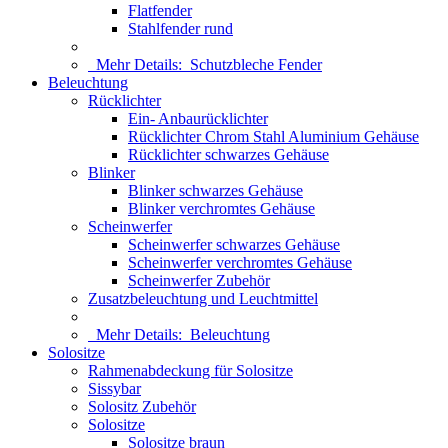
Flatfender
Stahlfender rund
Mehr Details:
Schutzbleche Fender
Beleuchtung
Rücklichter
Ein- Anbaurücklichter
Rücklichter Chrom Stahl Aluminium Gehäuse
Rücklichter schwarzes Gehäuse
Blinker
Blinker schwarzes Gehäuse
Blinker verchromtes Gehäuse
Scheinwerfer
Scheinwerfer schwarzes Gehäuse
Scheinwerfer verchromtes Gehäuse
Scheinwerfer Zubehör
Zusatzbeleuchtung und Leuchtmittel
Mehr Details:
Beleuchtung
Solositze
Rahmenabdeckung für Solositze
Sissybar
Solositz Zubehör
Solositze
Solositze braun