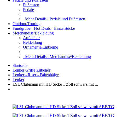
Pedale und Fußrasten
Fußrasten
Pedale
Mehr Details:
Pedale und Fußrasten
Outdoor/Touring
Fundgrube - Hot Deals - Einzelstücke
Merchandise/Bekleidung
Aufkleber
Bekleidung
Ornamente/Embleme
Mehr Details:
Merchandise/Bekleidung
Startseite
Lenker Griffe Zubehör
Lenker - Riser - Faltenbälge
Lenker
LSL Clubmann mit HD Sicke 1 Zoll schwarz mit ...