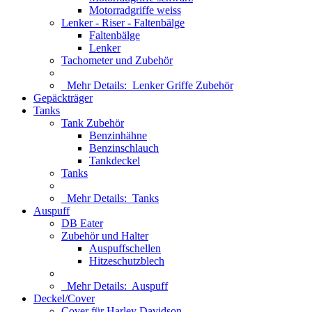
Motorradgriffe weiss
Lenker - Riser - Faltenbälge
Faltenbälge
Lenker
Tachometer und Zubehör
Mehr Details:
Lenker Griffe Zubehör
Gepäckträger
Tanks
Tank Zubehör
Benzinhähne
Benzinschlauch
Tankdeckel
Tanks
Mehr Details:
Tanks
Auspuff
DB Eater
Zubehör und Halter
Auspuffschellen
Hitzeschutzblech
Mehr Details:
Auspuff
Deckel/Cover
Cover für Harley Davidson