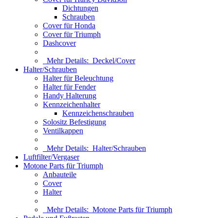
Dichtungen
Schrauben
Cover für Honda
Cover für Triumph
Dashcover
Mehr Details:
Deckel/Cover
Halter/Schrauben
Halter für Beleuchtung
Halter für Fender
Handy Halterung
Kennzeichenhalter
Kennzeichenschrauben
Solositz Befestigung
Ventilkappen
Mehr Details:
Halter/Schrauben
Luftfilter/Vergaser
Motone Parts für Triumph
Anbauteile
Cover
Halter
Mehr Details:
Motone Parts für Triumph