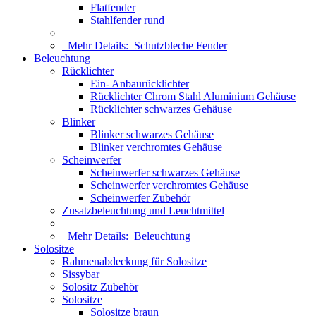
Flatfender
Stahlfender rund
Mehr Details:
Schutzbleche Fender
Beleuchtung
Rücklichter
Ein- Anbaurücklichter
Rücklichter Chrom Stahl Aluminium Gehäuse
Rücklichter schwarzes Gehäuse
Blinker
Blinker schwarzes Gehäuse
Blinker verchromtes Gehäuse
Scheinwerfer
Scheinwerfer schwarzes Gehäuse
Scheinwerfer verchromtes Gehäuse
Scheinwerfer Zubehör
Zusatzbeleuchtung und Leuchtmittel
Mehr Details:
Beleuchtung
Solositze
Rahmenabdeckung für Solositze
Sissybar
Solositz Zubehör
Solositze
Solositze braun