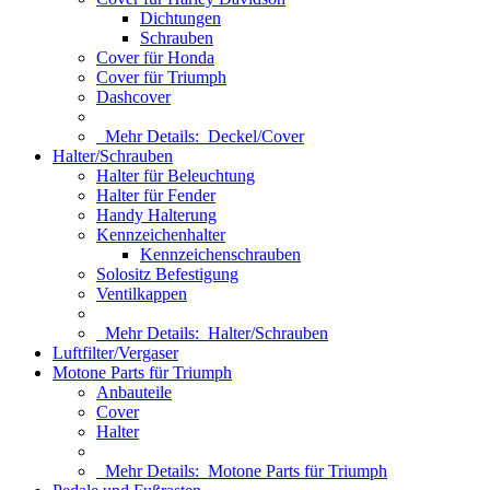
Dichtungen
Schrauben
Cover für Honda
Cover für Triumph
Dashcover
Mehr Details:
Deckel/Cover
Halter/Schrauben
Halter für Beleuchtung
Halter für Fender
Handy Halterung
Kennzeichenhalter
Kennzeichenschrauben
Solositz Befestigung
Ventilkappen
Mehr Details:
Halter/Schrauben
Luftfilter/Vergaser
Motone Parts für Triumph
Anbauteile
Cover
Halter
Mehr Details:
Motone Parts für Triumph