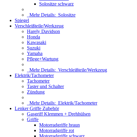
Solositze schwarz
Mehr Details:
Solositze
Spiegel
Verschleißteile/Werkzeug
Harely Davidson
Honda
Kawasaki
Suzuki
Yamaha
Pflege+Wartung
Mehr Details:
Verschleißteile/Werkzeug
Elektrik/Tachometer
Tachometer
Taster und Schalter
Zündung
Mehr Details:
Elektrik/Tachometer
Lenker Griffe Zubehör
Gasgriff Klemmen + Drehhülsen
Griffe
Motorradgriffe braun
Motorradgriffe rot
Motorradgriffe schwarz