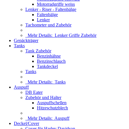
Motorradgriffe weiss
Lenker - Riser - Faltenbälge
Faltenbälge
Lenker
Tachometer und Zubehör
Mehr Details:
Lenker Griffe Zubehör
Gepäckträger
Tanks
Tank Zubehör
Benzinhähne
Benzinschlauch
Tankdeckel
Tanks
Mehr Details:
Tanks
Auspuff
DB Eater
Zubehör und Halter
Auspuffschellen
Hitzeschutzblech
Mehr Details:
Auspuff
Deckel/Cover
Cover für Harley Davidson