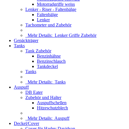
Motorradgriffe weiss
Lenker - Riser - Faltenbälge
Faltenbälge
Lenker
Tachometer und Zubehör
Mehr Details:
Lenker Griffe Zubehör
Gepäckträger
Tanks
Tank Zubehör
Benzinhähne
Benzinschlauch
Tankdeckel
Tanks
Mehr Details:
Tanks
Auspuff
DB Eater
Zubehör und Halter
Auspuffschellen
Hitzeschutzblech
Mehr Details:
Auspuff
Deckel/Cover
Cover für Harley Davidson