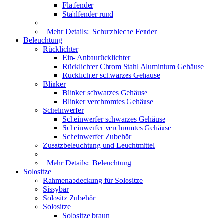
Flatfender
Stahlfender rund
Mehr Details:
Schutzbleche Fender
Beleuchtung
Rücklichter
Ein- Anbaurücklichter
Rücklichter Chrom Stahl Aluminium Gehäuse
Rücklichter schwarzes Gehäuse
Blinker
Blinker schwarzes Gehäuse
Blinker verchromtes Gehäuse
Scheinwerfer
Scheinwerfer schwarzes Gehäuse
Scheinwerfer verchromtes Gehäuse
Scheinwerfer Zubehör
Zusatzbeleuchtung und Leuchtmittel
Mehr Details:
Beleuchtung
Solositze
Rahmenabdeckung für Solositze
Sissybar
Solositz Zubehör
Solositze
Solositze braun