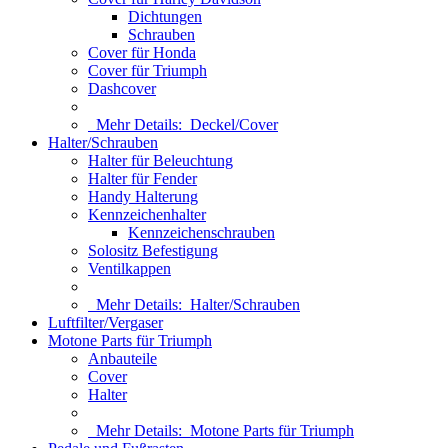
Dichtungen
Schrauben
Cover für Honda
Cover für Triumph
Dashcover
Mehr Details:
Deckel/Cover
Halter/Schrauben
Halter für Beleuchtung
Halter für Fender
Handy Halterung
Kennzeichenhalter
Kennzeichenschrauben
Solositz Befestigung
Ventilkappen
Mehr Details:
Halter/Schrauben
Luftfilter/Vergaser
Motone Parts für Triumph
Anbauteile
Cover
Halter
Mehr Details:
Motone Parts für Triumph