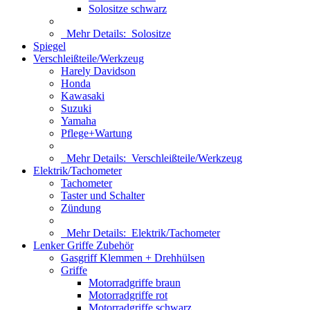
Solositze schwarz
Mehr Details:
Solositze
Spiegel
Verschleißteile/Werkzeug
Harely Davidson
Honda
Kawasaki
Suzuki
Yamaha
Pflege+Wartung
Mehr Details:
Verschleißteile/Werkzeug
Elektrik/Tachometer
Tachometer
Taster und Schalter
Zündung
Mehr Details:
Elektrik/Tachometer
Lenker Griffe Zubehör
Gasgriff Klemmen + Drehhülsen
Griffe
Motorradgriffe braun
Motorradgriffe rot
Motorradgriffe schwarz