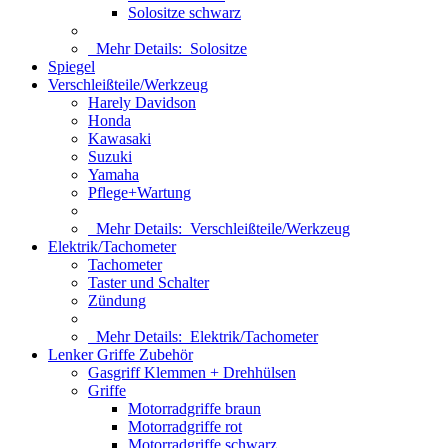
Solositze schwarz
Mehr Details:
Solositze
Spiegel
Verschleißteile/Werkzeug
Harely Davidson
Honda
Kawasaki
Suzuki
Yamaha
Pflege+Wartung
Mehr Details:
Verschleißteile/Werkzeug
Elektrik/Tachometer
Tachometer
Taster und Schalter
Zündung
Mehr Details:
Elektrik/Tachometer
Lenker Griffe Zubehör
Gasgriff Klemmen + Drehhülsen
Griffe
Motorradgriffe braun
Motorradgriffe rot
Motorradgriffe schwarz