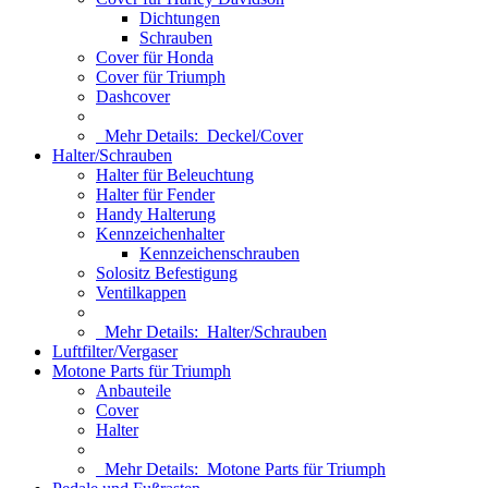
Dichtungen
Schrauben
Cover für Honda
Cover für Triumph
Dashcover
Mehr Details:
Deckel/Cover
Halter/Schrauben
Halter für Beleuchtung
Halter für Fender
Handy Halterung
Kennzeichenhalter
Kennzeichenschrauben
Solositz Befestigung
Ventilkappen
Mehr Details:
Halter/Schrauben
Luftfilter/Vergaser
Motone Parts für Triumph
Anbauteile
Cover
Halter
Mehr Details:
Motone Parts für Triumph