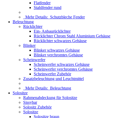
Flatfender
Stahlfender rund
Mehr Details:
Schutzbleche Fender
Beleuchtung
Rücklichter
Ein- Anbaurücklichter
Rücklichter Chrom Stahl Aluminium Gehäuse
Rücklichter schwarzes Gehäuse
Blinker
Blinker schwarzes Gehäuse
Blinker verchromtes Gehäuse
Scheinwerfer
Scheinwerfer schwarzes Gehäuse
Scheinwerfer verchromtes Gehäuse
Scheinwerfer Zubehör
Zusatzbeleuchtung und Leuchtmittel
Mehr Details:
Beleuchtung
Solositze
Rahmenabdeckung für Solositze
Sissybar
Solositz Zubehör
Solositze
Solositze braun