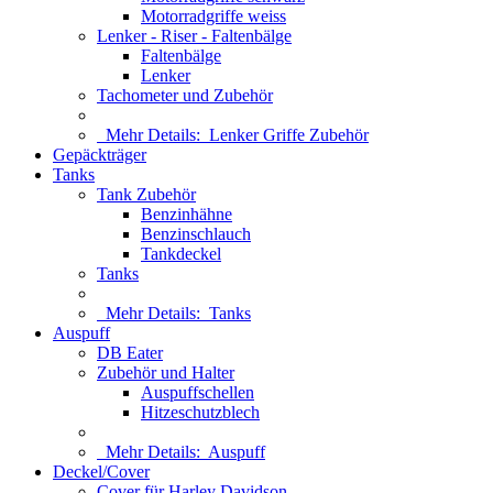
Motorradgriffe weiss
Lenker - Riser - Faltenbälge
Faltenbälge
Lenker
Tachometer und Zubehör
Mehr Details:
Lenker Griffe Zubehör
Gepäckträger
Tanks
Tank Zubehör
Benzinhähne
Benzinschlauch
Tankdeckel
Tanks
Mehr Details:
Tanks
Auspuff
DB Eater
Zubehör und Halter
Auspuffschellen
Hitzeschutzblech
Mehr Details:
Auspuff
Deckel/Cover
Cover für Harley Davidson