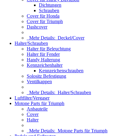
Dichtungen
Schrauben
Cover für Honda
Cover für Triumph
Dashcover
Mehr Details:
Deckel/Cover
Halter/Schrauben
Halter für Beleuchtung
Halter für Fender
Handy Halterung
Kennzeichenhalter
Kennzeichenschrauben
Solositz Befestigung
Ventilkappen
Mehr Details:
Halter/Schrauben
Luftfilter/Vergaser
Motone Parts für Triumph
Anbauteile
Cover
Halter
Mehr Details:
Motone Parts für Triumph