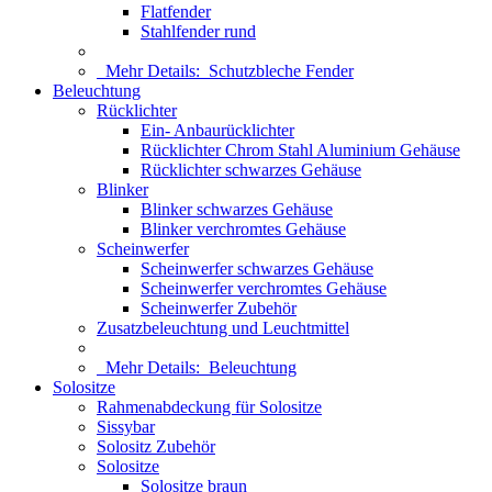
Flatfender
Stahlfender rund
Mehr Details:
Schutzbleche Fender
Beleuchtung
Rücklichter
Ein- Anbaurücklichter
Rücklichter Chrom Stahl Aluminium Gehäuse
Rücklichter schwarzes Gehäuse
Blinker
Blinker schwarzes Gehäuse
Blinker verchromtes Gehäuse
Scheinwerfer
Scheinwerfer schwarzes Gehäuse
Scheinwerfer verchromtes Gehäuse
Scheinwerfer Zubehör
Zusatzbeleuchtung und Leuchtmittel
Mehr Details:
Beleuchtung
Solositze
Rahmenabdeckung für Solositze
Sissybar
Solositz Zubehör
Solositze
Solositze braun