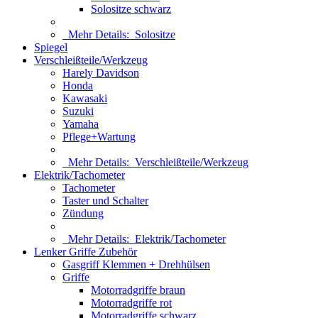
Solositze schwarz
Mehr Details:
Solositze
Spiegel
Verschleißteile/Werkzeug
Harely Davidson
Honda
Kawasaki
Suzuki
Yamaha
Pflege+Wartung
Mehr Details:
Verschleißteile/Werkzeug
Elektrik/Tachometer
Tachometer
Taster und Schalter
Zündung
Mehr Details:
Elektrik/Tachometer
Lenker Griffe Zubehör
Gasgriff Klemmen + Drehhülsen
Griffe
Motorradgriffe braun
Motorradgriffe rot
Motorradgriffe schwarz