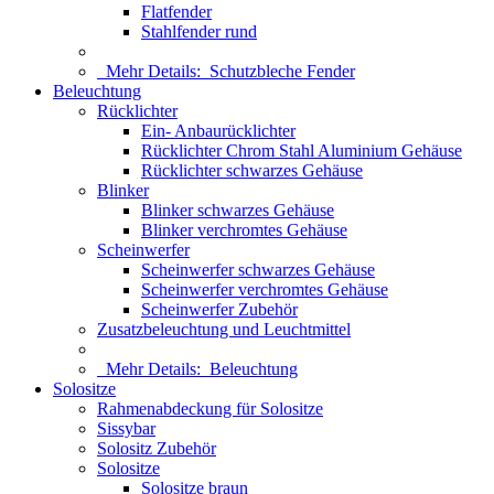
Flatfender
Stahlfender rund
Mehr Details:
Schutzbleche Fender
Beleuchtung
Rücklichter
Ein- Anbaurücklichter
Rücklichter Chrom Stahl Aluminium Gehäuse
Rücklichter schwarzes Gehäuse
Blinker
Blinker schwarzes Gehäuse
Blinker verchromtes Gehäuse
Scheinwerfer
Scheinwerfer schwarzes Gehäuse
Scheinwerfer verchromtes Gehäuse
Scheinwerfer Zubehör
Zusatzbeleuchtung und Leuchtmittel
Mehr Details:
Beleuchtung
Solositze
Rahmenabdeckung für Solositze
Sissybar
Solositz Zubehör
Solositze
Solositze braun