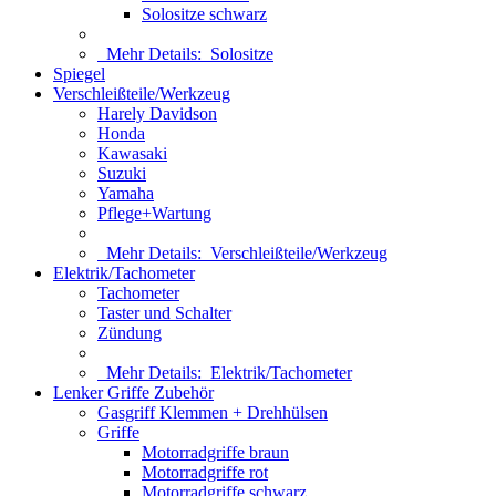
Solositze schwarz
Mehr Details:
Solositze
Spiegel
Verschleißteile/Werkzeug
Harely Davidson
Honda
Kawasaki
Suzuki
Yamaha
Pflege+Wartung
Mehr Details:
Verschleißteile/Werkzeug
Elektrik/Tachometer
Tachometer
Taster und Schalter
Zündung
Mehr Details:
Elektrik/Tachometer
Lenker Griffe Zubehör
Gasgriff Klemmen + Drehhülsen
Griffe
Motorradgriffe braun
Motorradgriffe rot
Motorradgriffe schwarz