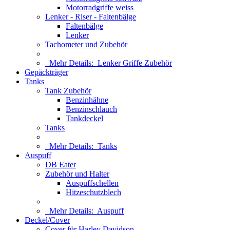
Motorradgriffe weiss
Lenker - Riser - Faltenbälge
Faltenbälge
Lenker
Tachometer und Zubehör
Mehr Details:
Lenker Griffe Zubehör
Gepäckträger
Tanks
Tank Zubehör
Benzinhähne
Benzinschlauch
Tankdeckel
Tanks
Mehr Details:
Tanks
Auspuff
DB Eater
Zubehör und Halter
Auspuffschellen
Hitzeschutzblech
Mehr Details:
Auspuff
Deckel/Cover
Cover für Harley Davidson