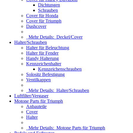
Dichtungen
Schrauben
Cover für Honda
Cover für Triumph
Dashcover
Mehr Details:
Deckel/Cover
Halter/Schrauben
Halter für Beleuchtung
Halter für Fender
Handy Halterung
Kennzeichenhalter
Kennzeichenschrauben
Solositz Befestigung
Ventilkappen
Mehr Details:
Halter/Schrauben
Luftfilter/Vergaser
Motone Parts für Triumph
Anbauteile
Cover
Halter
Mehr Details:
Motone Parts für Triumph