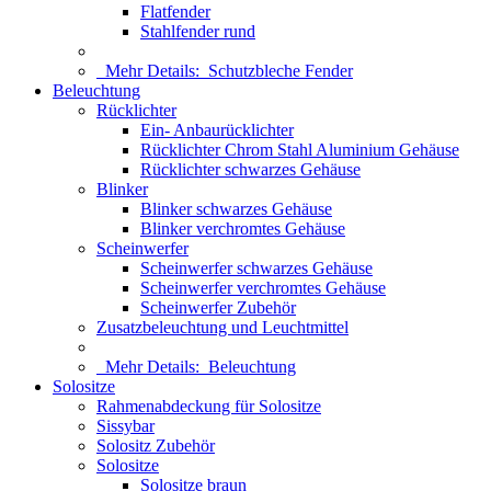
Flatfender
Stahlfender rund
Mehr Details:
Schutzbleche Fender
Beleuchtung
Rücklichter
Ein- Anbaurücklichter
Rücklichter Chrom Stahl Aluminium Gehäuse
Rücklichter schwarzes Gehäuse
Blinker
Blinker schwarzes Gehäuse
Blinker verchromtes Gehäuse
Scheinwerfer
Scheinwerfer schwarzes Gehäuse
Scheinwerfer verchromtes Gehäuse
Scheinwerfer Zubehör
Zusatzbeleuchtung und Leuchtmittel
Mehr Details:
Beleuchtung
Solositze
Rahmenabdeckung für Solositze
Sissybar
Solositz Zubehör
Solositze
Solositze braun