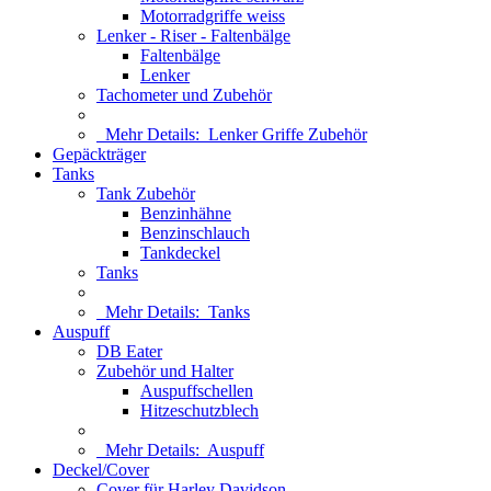
Motorradgriffe weiss
Lenker - Riser - Faltenbälge
Faltenbälge
Lenker
Tachometer und Zubehör
Mehr Details:
Lenker Griffe Zubehör
Gepäckträger
Tanks
Tank Zubehör
Benzinhähne
Benzinschlauch
Tankdeckel
Tanks
Mehr Details:
Tanks
Auspuff
DB Eater
Zubehör und Halter
Auspuffschellen
Hitzeschutzblech
Mehr Details:
Auspuff
Deckel/Cover
Cover für Harley Davidson