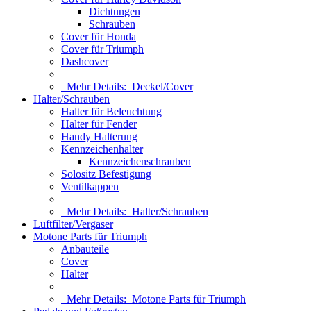
Dichtungen
Schrauben
Cover für Honda
Cover für Triumph
Dashcover
Mehr Details:
Deckel/Cover
Halter/Schrauben
Halter für Beleuchtung
Halter für Fender
Handy Halterung
Kennzeichenhalter
Kennzeichenschrauben
Solositz Befestigung
Ventilkappen
Mehr Details:
Halter/Schrauben
Luftfilter/Vergaser
Motone Parts für Triumph
Anbauteile
Cover
Halter
Mehr Details:
Motone Parts für Triumph