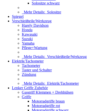
Solositze schwarz
Mehr Details:
Solositze
Spiegel
Verschleißteile/Werkzeug
Harely Davidson
Honda
Kawasaki
Suzuki
Yamaha
Pflege+Wartung
Mehr Details:
Verschleißteile/Werkzeug
Elektrik/Tachometer
Tachometer
Taster und Schalter
Zündung
Mehr Details:
Elektrik/Tachometer
Lenker Griffe Zubehör
Gasgriff Klemmen + Drehhülsen
Griffe
Motorradgriffe braun
Motorradgriffe rot
Motorradgriffe schwarz