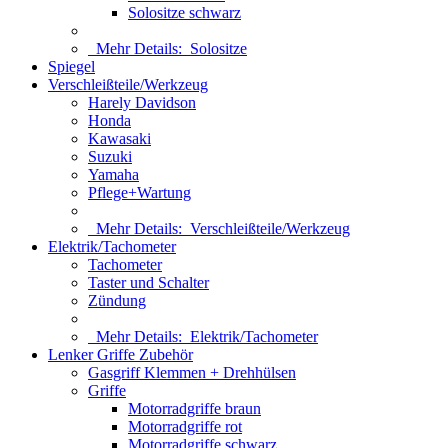
Solositze schwarz
Mehr Details:
Solositze
Spiegel
Verschleißteile/Werkzeug
Harely Davidson
Honda
Kawasaki
Suzuki
Yamaha
Pflege+Wartung
Mehr Details:
Verschleißteile/Werkzeug
Elektrik/Tachometer
Tachometer
Taster und Schalter
Zündung
Mehr Details:
Elektrik/Tachometer
Lenker Griffe Zubehör
Gasgriff Klemmen + Drehhülsen
Griffe
Motorradgriffe braun
Motorradgriffe rot
Motorradgriffe schwarz