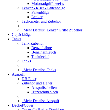
Motorradgriffe weiss
Lenker - Riser - Faltenbälge
Faltenbälge
Lenker
Tachometer und Zubehör
Mehr Details:
Lenker Griffe Zubehör
Gepäckträger
Tanks
Tank Zubehör
Benzinhähne
Benzinschlauch
Tankdeckel
Tanks
Mehr Details:
Tanks
Auspuff
DB Eater
Zubehör und Halter
Auspuffschellen
Hitzeschutzblech
Mehr Details:
Auspuff
Deckel/Cover
Cover für Harley Davidson