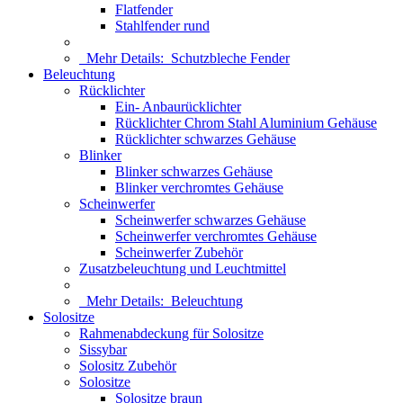
Flatfender
Stahlfender rund
Mehr Details:
Schutzbleche Fender
Beleuchtung
Rücklichter
Ein- Anbaurücklichter
Rücklichter Chrom Stahl Aluminium Gehäuse
Rücklichter schwarzes Gehäuse
Blinker
Blinker schwarzes Gehäuse
Blinker verchromtes Gehäuse
Scheinwerfer
Scheinwerfer schwarzes Gehäuse
Scheinwerfer verchromtes Gehäuse
Scheinwerfer Zubehör
Zusatzbeleuchtung und Leuchtmittel
Mehr Details:
Beleuchtung
Solositze
Rahmenabdeckung für Solositze
Sissybar
Solositz Zubehör
Solositze
Solositze braun