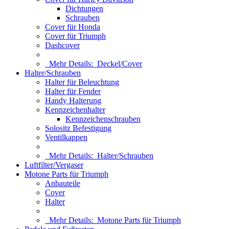
Dichtungen
Schrauben
Cover für Honda
Cover für Triumph
Dashcover
Mehr Details:
Deckel/Cover
Halter/Schrauben
Halter für Beleuchtung
Halter für Fender
Handy Halterung
Kennzeichenhalter
Kennzeichenschrauben
Solositz Befestigung
Ventilkappen
Mehr Details:
Halter/Schrauben
Luftfilter/Vergaser
Motone Parts für Triumph
Anbauteile
Cover
Halter
Mehr Details:
Motone Parts für Triumph