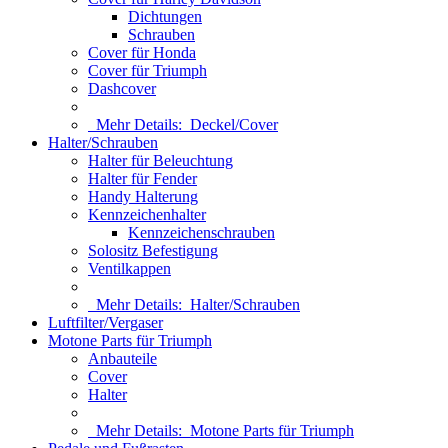
Dichtungen
Schrauben
Cover für Honda
Cover für Triumph
Dashcover
Mehr Details:
Deckel/Cover
Halter/Schrauben
Halter für Beleuchtung
Halter für Fender
Handy Halterung
Kennzeichenhalter
Kennzeichenschrauben
Solositz Befestigung
Ventilkappen
Mehr Details:
Halter/Schrauben
Luftfilter/Vergaser
Motone Parts für Triumph
Anbauteile
Cover
Halter
Mehr Details:
Motone Parts für Triumph