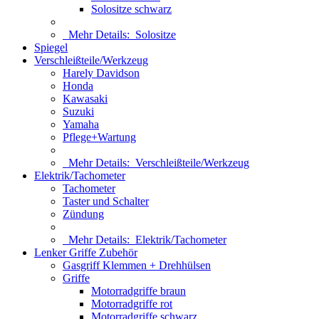
Solositze schwarz
Mehr Details:
Solositze
Spiegel
Verschleißteile/Werkzeug
Harely Davidson
Honda
Kawasaki
Suzuki
Yamaha
Pflege+Wartung
Mehr Details:
Verschleißteile/Werkzeug
Elektrik/Tachometer
Tachometer
Taster und Schalter
Zündung
Mehr Details:
Elektrik/Tachometer
Lenker Griffe Zubehör
Gasgriff Klemmen + Drehhülsen
Griffe
Motorradgriffe braun
Motorradgriffe rot
Motorradgriffe schwarz