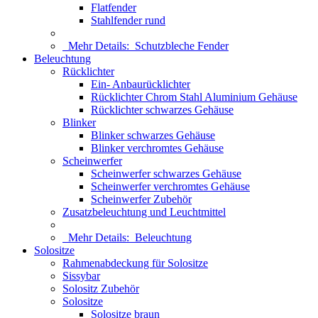
Flatfender
Stahlfender rund
Mehr Details:
Schutzbleche Fender
Beleuchtung
Rücklichter
Ein- Anbaurücklichter
Rücklichter Chrom Stahl Aluminium Gehäuse
Rücklichter schwarzes Gehäuse
Blinker
Blinker schwarzes Gehäuse
Blinker verchromtes Gehäuse
Scheinwerfer
Scheinwerfer schwarzes Gehäuse
Scheinwerfer verchromtes Gehäuse
Scheinwerfer Zubehör
Zusatzbeleuchtung und Leuchtmittel
Mehr Details:
Beleuchtung
Solositze
Rahmenabdeckung für Solositze
Sissybar
Solositz Zubehör
Solositze
Solositze braun