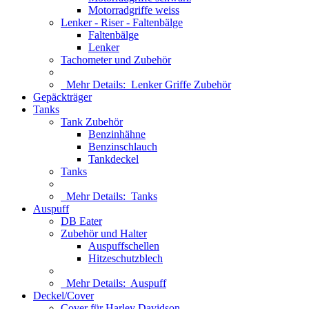
Motorradgriffe weiss
Lenker - Riser - Faltenbälge
Faltenbälge
Lenker
Tachometer und Zubehör
Mehr Details:
Lenker Griffe Zubehör
Gepäckträger
Tanks
Tank Zubehör
Benzinhähne
Benzinschlauch
Tankdeckel
Tanks
Mehr Details:
Tanks
Auspuff
DB Eater
Zubehör und Halter
Auspuffschellen
Hitzeschutzblech
Mehr Details:
Auspuff
Deckel/Cover
Cover für Harley Davidson