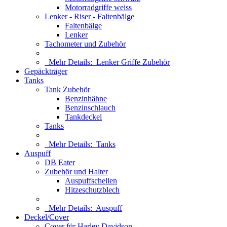
Motorradgriffe weiss
Lenker - Riser - Faltenbälge
Faltenbälge
Lenker
Tachometer und Zubehör
Mehr Details:
Lenker Griffe Zubehör
Gepäckträger
Tanks
Tank Zubehör
Benzinhähne
Benzinschlauch
Tankdeckel
Tanks
Mehr Details:
Tanks
Auspuff
DB Eater
Zubehör und Halter
Auspuffschellen
Hitzeschutzblech
Mehr Details:
Auspuff
Deckel/Cover
Cover für Harley Davidson