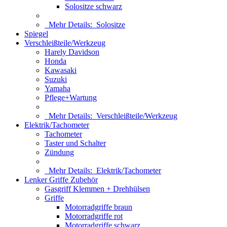
Solositze schwarz
Mehr Details:
Solositze
Spiegel
Verschleißteile/Werkzeug
Harely Davidson
Honda
Kawasaki
Suzuki
Yamaha
Pflege+Wartung
Mehr Details:
Verschleißteile/Werkzeug
Elektrik/Tachometer
Tachometer
Taster und Schalter
Zündung
Mehr Details:
Elektrik/Tachometer
Lenker Griffe Zubehör
Gasgriff Klemmen + Drehhülsen
Griffe
Motorradgriffe braun
Motorradgriffe rot
Motorradgriffe schwarz