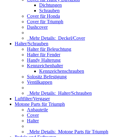
Dichtungen
Schrauben
Cover für Honda
Cover für Triumph
Dashcover
Mehr Details:
Deckel/Cover
Halter/Schrauben
Halter für Beleuchtung
Halter für Fender
Handy Halterung
Kennzeichenhalter
Kennzeichenschrauben
Solositz Befestigung
Ventilkappen
Mehr Details:
Halter/Schrauben
Luftfilter/Vergaser
Motone Parts für Triumph
Anbauteile
Cover
Halter
Mehr Details:
Motone Parts für Triumph