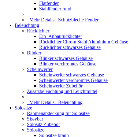
Flatfender
Stahlfender rund
Mehr Details:
Schutzbleche Fender
Beleuchtung
Rücklichter
Ein- Anbaurücklichter
Rücklichter Chrom Stahl Aluminium Gehäuse
Rücklichter schwarzes Gehäuse
Blinker
Blinker schwarzes Gehäuse
Blinker verchromtes Gehäuse
Scheinwerfer
Scheinwerfer schwarzes Gehäuse
Scheinwerfer verchromtes Gehäuse
Scheinwerfer Zubehör
Zusatzbeleuchtung und Leuchtmittel
Mehr Details:
Beleuchtung
Solositze
Rahmenabdeckung für Solositze
Sissybar
Solositz Zubehör
Solositze
Solositze braun