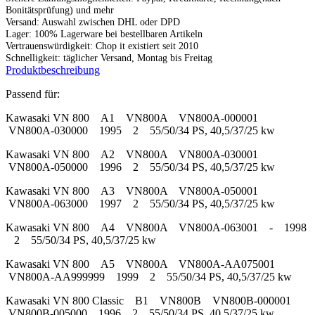
Bonitätsprüfung) und mehr
Versand: Auswahl zwischen DHL oder DPD
Lager: 100% Lagerware bei bestellbaren Artikeln
Vertrauenswürdigkeit: Chop it existiert seit 2010
Schnelligkeit: täglicher Versand, Montag bis Freitag
Produktbeschreibung
Passend für:
Kawasaki VN 800 A1 VN800A VN800A-000001
VN800A-030000 1995 2 55/50/34 PS, 40,5/37/25 kw
Kawasaki VN 800 A2 VN800A VN800A-030001
VN800A-050000 1996 2 55/50/34 PS, 40,5/37/25 kw
Kawasaki VN 800 A3 VN800A VN800A-050001
VN800A-063000 1997 2 55/50/34 PS, 40,5/37/25 kw
Kawasaki VN 800 A4 VN800A VN800A-063001 - 1998
2 55/50/34 PS, 40,5/37/25 kw
Kawasaki VN 800 A5 VN800A VN800A-AA075001
VN800A-AA999999 1999 2 55/50/34 PS, 40,5/37/25 kw
Kawasaki VN 800 Classic B1 VN800B VN800B-000001
VN800B-005000 1996 2 55/50/34 PS, 40,5/37/25 kw