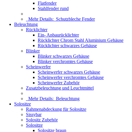
Flatfender
Stahlfender rund
Mehr Details:
Schutzbleche Fender
Beleuchtung
Rücklichter
Ein- Anbaurücklichter
Rücklichter Chrom Stahl Aluminium Gehäuse
Rücklichter schwarzes Gehäuse
Blinker
Blinker schwarzes Gehäuse
Blinker verchromtes Gehäuse
Scheinwerfer
Scheinwerfer schwarzes Gehäuse
Scheinwerfer verchromtes Gehäuse
Scheinwerfer Zubehör
Zusatzbeleuchtung und Leuchtmittel
Mehr Details:
Beleuchtung
Solositze
Rahmenabdeckung für Solositze
Sissybar
Solositz Zubehör
Solositze
Solositze braun