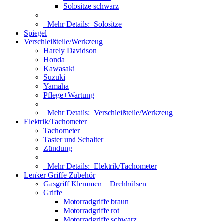
Solositze schwarz
Mehr Details:
Solositze
Spiegel
Verschleißteile/Werkzeug
Harely Davidson
Honda
Kawasaki
Suzuki
Yamaha
Pflege+Wartung
Mehr Details:
Verschleißteile/Werkzeug
Elektrik/Tachometer
Tachometer
Taster und Schalter
Zündung
Mehr Details:
Elektrik/Tachometer
Lenker Griffe Zubehör
Gasgriff Klemmen + Drehhülsen
Griffe
Motorradgriffe braun
Motorradgriffe rot
Motorradgriffe schwarz