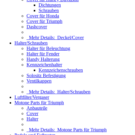
Dichtungen
Schrauben
Cover für Honda
Cover für Triumph
Dashcover
Mehr Details:
Deckel/Cover
Halter/Schrauben
Halter für Beleuchtung
Halter für Fender
Handy Halterung
Kennzeichenhalter
Kennzeichenschrauben
Solositz Befestigung
Ventilkappen
Mehr Details:
Halter/Schrauben
Luftfilter/Vergaser
Motone Parts für Triumph
Anbauteile
Cover
Halter
Mehr Details:
Motone Parts für Triumph