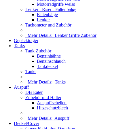
Motorradgriffe weiss
Lenker - Riser - Faltenbälge
Faltenbälge
Lenker
Tachometer und Zubehör
Mehr Details:
Lenker Griffe Zubehör
Gepäckträger
Tanks
Tank Zubehör
Benzinhähne
Benzinschlauch
Tankdeckel
Tanks
Mehr Details:
Tanks
Auspuff
DB Eater
Zubehör und Halter
Auspuffschellen
Hitzeschutzblech
Mehr Details:
Auspuff
Deckel/Cover
Cover für Harley Davidson