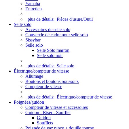
Yamaha
Entretien
plus de détails:
Pièces d'usure/Outil
Selle solo
Accessoires de selle solo
Couvercle de cadre pour selle solo
Sissybar
Selle solo
Selle Solo marron
Selle solo noir
plus de détails:
Selle solo
Électrique/compteur de vitesse
Allumage
Boutons et boutons poussoirs
Compteur de vitesse
plus de détails:
Électrique/compteur de vitesse
Poignées/guidon
Compteur de vitesse et accessoires
Guidon - Riser - Soufflet
Guidon
Soufflets
Poignée de gaz pince + douille tourne