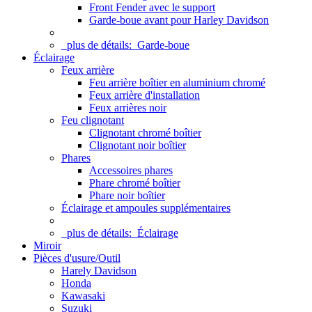
Front Fender avec le support
Garde-boue avant pour Harley Davidson
plus de détails:
Garde-boue
Éclairage
Feux arrière
Feu arrière boîtier en aluminium chromé
Feux arrière d'installation
Feux arrières noir
Feu clignotant
Clignotant chromé boîtier
Clignotant noir boîtier
Phares
Accessoires phares
Phare chromé boîtier
Phare noir boîtier
Éclairage et ampoules supplémentaires
plus de détails:
Éclairage
Miroir
Pièces d'usure/Outil
Harely Davidson
Honda
Kawasaki
Suzuki