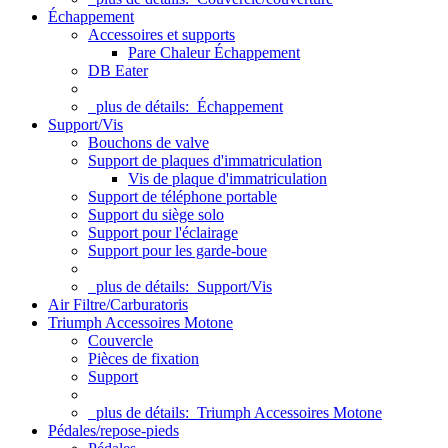
Échappement
Accessoires et supports
Pare Chaleur Échappement
DB Eater
plus de détails:
Échappement
Support/Vis
Bouchons de valve
Support de plaques d'immatriculation
Vis de plaque d'immatriculation
Support de téléphone portable
Support du siège solo
Support pour l'éclairage
Support pour les garde-boue
plus de détails:
Support/Vis
Air Filtre/Carburatoris
Triumph Accessoires Motone
Couvercle
Pièces de fixation
Support
plus de détails:
Triumph Accessoires Motone
Pédales/repose-pieds