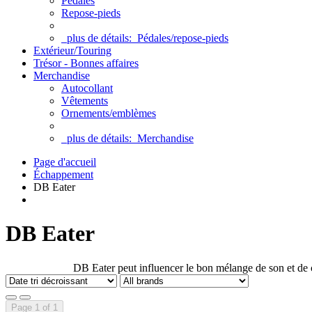
Pédales
Repose-pieds
plus de détails:
Pédales/repose-pieds
Extérieur/Touring
Trésor - Bonnes affaires
Merchandise
Autocollant
Vêtements
Ornements/emblèmes
plus de détails:
Merchandise
Page d'accueil
Échappement
DB Eater
DB Eater
DB Eater peut influencer le bon mélange de son et de 
Page 1 of 1