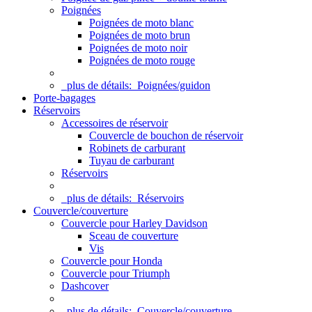
Poignées
Poignées de moto blanc
Poignées de moto brun
Poignées de moto noir
Poignées de moto rouge
plus de détails:
Poignées/guidon
Porte-bagages
Réservoirs
Accessoires de réservoir
Couvercle de bouchon de réservoir
Robinets de carburant
Tuyau de carburant
Réservoirs
plus de détails:
Réservoirs
Couvercle/couverture
Couvercle pour Harley Davidson
Sceau de couverture
Vis
Couvercle pour Honda
Couvercle pour Triumph
Dashcover
plus de détails:
Couvercle/couverture