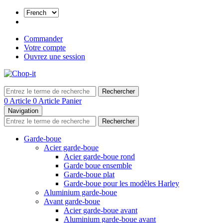
Commander
Votre compte
Ouvrez une session
Rechercher
0 Article
0 Article
Panier
Navigation
Rechercher
Garde-boue
Acier garde-boue
Acier garde-boue rond
Garde boue ensemble
Garde-boue plat
Garde-boue pour les modèles Harley
Aluminium garde-boue
Avant garde-boue
Acier garde-boue avant
Aluminium garde-boue avant