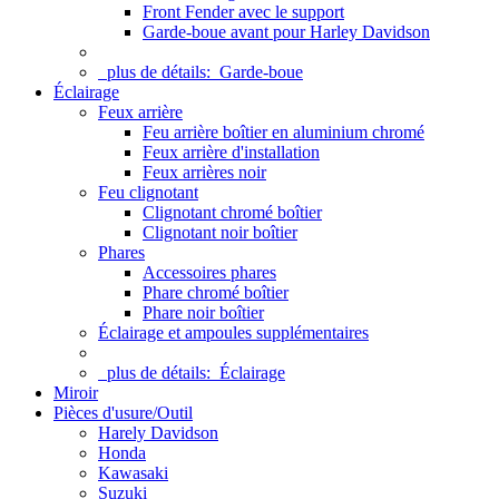
Front Fender avec le support
Garde-boue avant pour Harley Davidson
plus de détails:
Garde-boue
Éclairage
Feux arrière
Feu arrière boîtier en aluminium chromé
Feux arrière d'installation
Feux arrières noir
Feu clignotant
Clignotant chromé boîtier
Clignotant noir boîtier
Phares
Accessoires phares
Phare chromé boîtier
Phare noir boîtier
Éclairage et ampoules supplémentaires
plus de détails:
Éclairage
Miroir
Pièces d'usure/Outil
Harely Davidson
Honda
Kawasaki
Suzuki