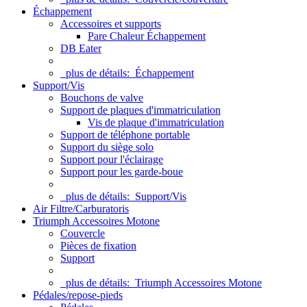
Échappement
Accessoires et supports
Pare Chaleur Échappement
DB Eater
plus de détails:
Échappement
Support/Vis
Bouchons de valve
Support de plaques d'immatriculation
Vis de plaque d'immatriculation
Support de téléphone portable
Support du siège solo
Support pour l'éclairage
Support pour les garde-boue
plus de détails:
Support/Vis
Air Filtre/Carburatoris
Triumph Accessoires Motone
Couvercle
Pièces de fixation
Support
plus de détails:
Triumph Accessoires Motone
Pédales/repose-pieds