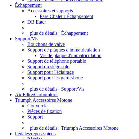
Échappement
Accessoires et supports
Pare Chaleur Échappement
DB Eater
plus de détails:
Échappement
Support/Vis
Bouchons de valve
Support de plaques d'immatriculation
Vis de plaque d'immatriculation
Support de téléphone portable
Support du siège solo
Support pour l'éclairage
Support pour les garde-boue
plus de détails:
Support/Vis
Air Filtre/Carburatoris
Triumph Accessoires Motone
Couvercle
Pièces de fixation
Support
plus de détails:
Triumph Accessoires Motone
Pédales/repose-pieds