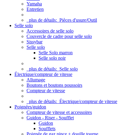
Yamaha
Entretien
plus de détails:
Pièces d'usure/Outil
Selle solo
Accessoires de selle solo
Couvercle de cadre pour selle solo
Sissybar
Selle solo
Selle Solo marron
Selle solo noir
plus de détails:
Selle solo
Électrique/compteur de vitesse
Allumage
Boutons et boutons poussoirs
Compteur de vitesse
plus de détails:
Électrique/compteur de vitesse
Poignées/guidon
Compteur de vitesse et accessoires
Guidon - Riser - Soufflet
Guidon
Soufflets
Poignée de gaz pince + douille tourne