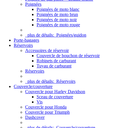
Poignées
Poignées de moto blanc
Poignées de moto brun
Poignées de moto noir
Poignées de moto rouge
plus de détails:
Poignées/guidon
Porte-bagages
Réservoirs
Accessoires de réservoir
Couvercle de bouchon de réservoir
Robinets de carburant
Tuyau de carburant
Réservoirs
plus de détails:
Réservoirs
Couvercle/couverture
Couvercle pour Harley Davidson
Sceau de couverture
Vis
Couvercle pour Honda
Couvercle pour Triumph
Dashcover
plus de détails:
Couvercle/couverture