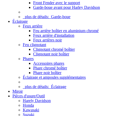
Front Fender avec le support
Garde-boue avant pour Harley Davidson
plus de détails:
Garde-boue
Éclairage
Feux arrière
Feu arrière boîtier en aluminium chromé
Feux arrière d'installation
Feux arrières noir
Feu clignotant
Clignotant chromé boîtier
Clignotant noir boîtier
Phares
Accessoires phares
Phare chromé boîtier
Phare noir boîtier
Éclairage et ampoules supplémentaires
plus de détails:
Éclairage
Miroir
Pièces d'usure/Outil
Harely Davidson
Honda
Kawasaki
Suzuki