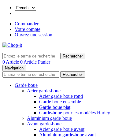
Commander
Votre compte
Ouvrez une session
Rechercher
0 Article
0 Article
Panier
Navigation
Rechercher
Garde-boue
Acier garde-boue
Acier garde-boue rond
Garde boue ensemble
Garde-boue plat
Garde-boue pour les modèles Harley
Aluminium garde-boue
Avant garde-boue
Acier garde-boue avant
Aluminium garde-boue avant