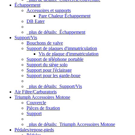
Échappement
Accessoires et supports
Pare Chaleur Échappement
DB Eater
plus de détails:
Échappement
Support/Vis
Bouchons de valve
Support de plaques d'immatriculation
Vis de plaque d'immatriculation
Support de téléphone portable
Support du siège solo
Support pour l'éclairage
Support pour les garde-boue
plus de détails:
Support/Vis
Air Filtre/Carburatoris
Triumph Accessoires Motone
Couvercle
Pièces de fixation
Support
plus de détails:
Triumph Accessoires Motone
Pédales/repose-pieds