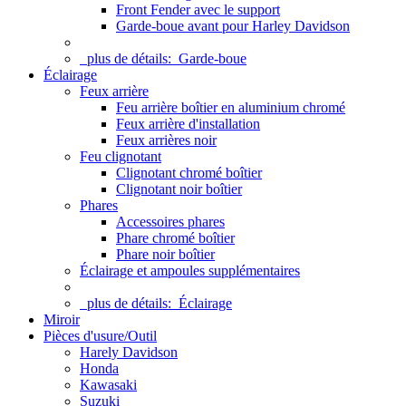
Front Fender avec le support
Garde-boue avant pour Harley Davidson
plus de détails:
Garde-boue
Éclairage
Feux arrière
Feu arrière boîtier en aluminium chromé
Feux arrière d'installation
Feux arrières noir
Feu clignotant
Clignotant chromé boîtier
Clignotant noir boîtier
Phares
Accessoires phares
Phare chromé boîtier
Phare noir boîtier
Éclairage et ampoules supplémentaires
plus de détails:
Éclairage
Miroir
Pièces d'usure/Outil
Harely Davidson
Honda
Kawasaki
Suzuki