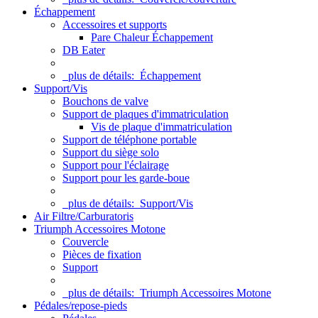
Échappement
Accessoires et supports
Pare Chaleur Échappement
DB Eater
plus de détails:
Échappement
Support/Vis
Bouchons de valve
Support de plaques d'immatriculation
Vis de plaque d'immatriculation
Support de téléphone portable
Support du siège solo
Support pour l'éclairage
Support pour les garde-boue
plus de détails:
Support/Vis
Air Filtre/Carburatoris
Triumph Accessoires Motone
Couvercle
Pièces de fixation
Support
plus de détails:
Triumph Accessoires Motone
Pédales/repose-pieds