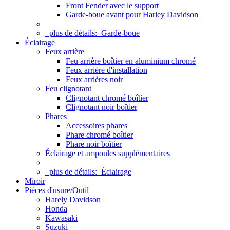
Front Fender avec le support
Garde-boue avant pour Harley Davidson
plus de détails:
Garde-boue
Éclairage
Feux arrière
Feu arrière boîtier en aluminium chromé
Feux arrière d'installation
Feux arrières noir
Feu clignotant
Clignotant chromé boîtier
Clignotant noir boîtier
Phares
Accessoires phares
Phare chromé boîtier
Phare noir boîtier
Éclairage et ampoules supplémentaires
plus de détails:
Éclairage
Miroir
Pièces d'usure/Outil
Harely Davidson
Honda
Kawasaki
Suzuki