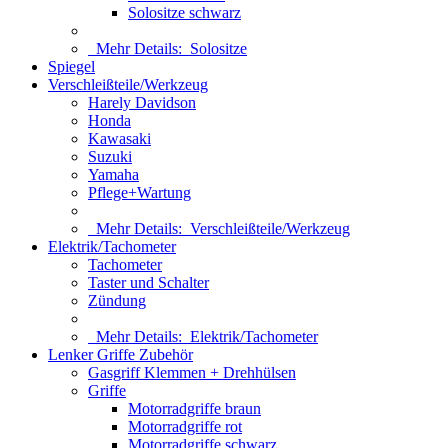
Solositze schwarz
Mehr Details:
Solositze
Spiegel
Verschleißteile/Werkzeug
Harely Davidson
Honda
Kawasaki
Suzuki
Yamaha
Pflege+Wartung
Mehr Details:
Verschleißteile/Werkzeug
Elektrik/Tachometer
Tachometer
Taster und Schalter
Zündung
Mehr Details:
Elektrik/Tachometer
Lenker Griffe Zubehör
Gasgriff Klemmen + Drehhülsen
Griffe
Motorradgriffe braun
Motorradgriffe rot
Motorradgriffe schwarz