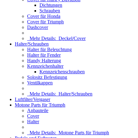
Dichtungen
Schrauben
Cover für Honda
Cover für Triumph
Dashcover
Mehr Details:
Deckel/Cover
Halter/Schrauben
Halter für Beleuchtung
Halter für Fender
Handy Halterung
Kennzeichenhalter
Kennzeichenschrauben
Solositz Befestigung
Ventilkappen
Mehr Details:
Halter/Schrauben
Luftfilter/Vergaser
Motone Parts für Triumph
Anbauteile
Cover
Halter
Mehr Details:
Motone Parts für Triumph