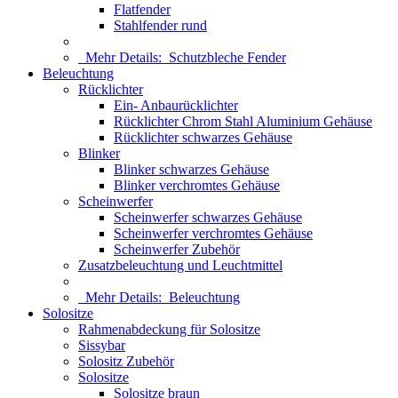
Flatfender
Stahlfender rund
Mehr Details:
Schutzbleche Fender
Beleuchtung
Rücklichter
Ein- Anbaurücklichter
Rücklichter Chrom Stahl Aluminium Gehäuse
Rücklichter schwarzes Gehäuse
Blinker
Blinker schwarzes Gehäuse
Blinker verchromtes Gehäuse
Scheinwerfer
Scheinwerfer schwarzes Gehäuse
Scheinwerfer verchromtes Gehäuse
Scheinwerfer Zubehör
Zusatzbeleuchtung und Leuchtmittel
Mehr Details:
Beleuchtung
Solositze
Rahmenabdeckung für Solositze
Sissybar
Solositz Zubehör
Solositze
Solositze braun