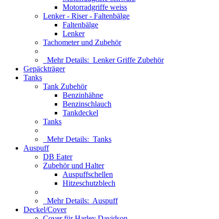
Motorradgriffe weiss
Lenker - Riser - Faltenbälge
Faltenbälge
Lenker
Tachometer und Zubehör
Mehr Details:
Lenker Griffe Zubehör
Gepäckträger
Tanks
Tank Zubehör
Benzinhähne
Benzinschlauch
Tankdeckel
Tanks
Mehr Details:
Tanks
Auspuff
DB Eater
Zubehör und Halter
Auspuffschellen
Hitzeschutzblech
Mehr Details:
Auspuff
Deckel/Cover
Cover für Harley Davidson