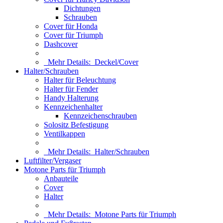
Dichtungen
Schrauben
Cover für Honda
Cover für Triumph
Dashcover
Mehr Details:
Deckel/Cover
Halter/Schrauben
Halter für Beleuchtung
Halter für Fender
Handy Halterung
Kennzeichenhalter
Kennzeichenschrauben
Solositz Befestigung
Ventilkappen
Mehr Details:
Halter/Schrauben
Luftfilter/Vergaser
Motone Parts für Triumph
Anbauteile
Cover
Halter
Mehr Details:
Motone Parts für Triumph