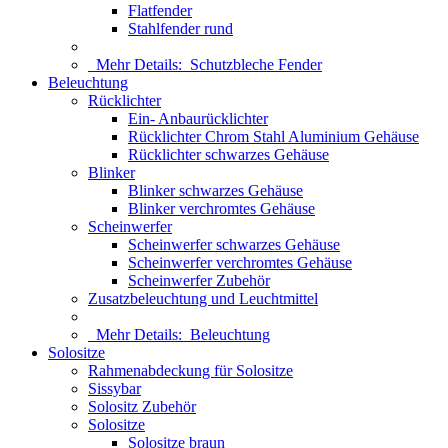
Flatfender
Stahlfender rund
Mehr Details:
Schutzbleche Fender
Beleuchtung
Rücklichter
Ein- Anbaurücklichter
Rücklichter Chrom Stahl Aluminium Gehäuse
Rücklichter schwarzes Gehäuse
Blinker
Blinker schwarzes Gehäuse
Blinker verchromtes Gehäuse
Scheinwerfer
Scheinwerfer schwarzes Gehäuse
Scheinwerfer verchromtes Gehäuse
Scheinwerfer Zubehör
Zusatzbeleuchtung und Leuchtmittel
Mehr Details:
Beleuchtung
Solositze
Rahmenabdeckung für Solositze
Sissybar
Solositz Zubehör
Solositze
Solositze braun