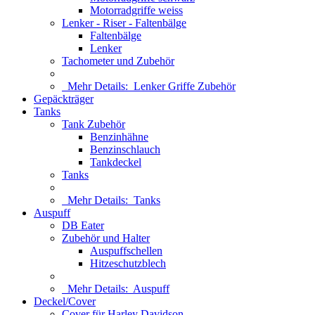
Motorradgriffe weiss
Lenker - Riser - Faltenbälge
Faltenbälge
Lenker
Tachometer und Zubehör
Mehr Details:
Lenker Griffe Zubehör
Gepäckträger
Tanks
Tank Zubehör
Benzinhähne
Benzinschlauch
Tankdeckel
Tanks
Mehr Details:
Tanks
Auspuff
DB Eater
Zubehör und Halter
Auspuffschellen
Hitzeschutzblech
Mehr Details:
Auspuff
Deckel/Cover
Cover für Harley Davidson