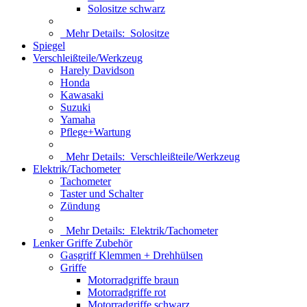
Solositze schwarz
Mehr Details:
Solositze
Spiegel
Verschleißteile/Werkzeug
Harely Davidson
Honda
Kawasaki
Suzuki
Yamaha
Pflege+Wartung
Mehr Details:
Verschleißteile/Werkzeug
Elektrik/Tachometer
Tachometer
Taster und Schalter
Zündung
Mehr Details:
Elektrik/Tachometer
Lenker Griffe Zubehör
Gasgriff Klemmen + Drehhülsen
Griffe
Motorradgriffe braun
Motorradgriffe rot
Motorradgriffe schwarz