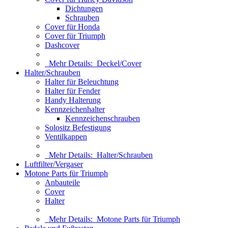
Dichtungen
Schrauben
Cover für Honda
Cover für Triumph
Dashcover
Mehr Details:
Deckel/Cover
Halter/Schrauben
Halter für Beleuchtung
Halter für Fender
Handy Halterung
Kennzeichenhalter
Kennzeichenschrauben
Solositz Befestigung
Ventilkappen
Mehr Details:
Halter/Schrauben
Luftfilter/Vergaser
Motone Parts für Triumph
Anbauteile
Cover
Halter
Mehr Details:
Motone Parts für Triumph