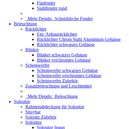
Flatfender
Stahlfender rund
Mehr Details:
Schutzbleche Fender
Beleuchtung
Rücklichter
Ein- Anbaurücklichter
Rücklichter Chrom Stahl Aluminium Gehäuse
Rücklichter schwarzes Gehäuse
Blinker
Blinker schwarzes Gehäuse
Blinker verchromtes Gehäuse
Scheinwerfer
Scheinwerfer schwarzes Gehäuse
Scheinwerfer verchromtes Gehäuse
Scheinwerfer Zubehör
Zusatzbeleuchtung und Leuchtmittel
Mehr Details:
Beleuchtung
Solositze
Rahmenabdeckung für Solositze
Sissybar
Solositz Zubehör
Solositze
Solositze braun