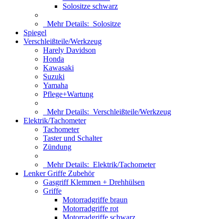
Solositze schwarz
Mehr Details:
Solositze
Spiegel
Verschleißteile/Werkzeug
Harely Davidson
Honda
Kawasaki
Suzuki
Yamaha
Pflege+Wartung
Mehr Details:
Verschleißteile/Werkzeug
Elektrik/Tachometer
Tachometer
Taster und Schalter
Zündung
Mehr Details:
Elektrik/Tachometer
Lenker Griffe Zubehör
Gasgriff Klemmen + Drehhülsen
Griffe
Motorradgriffe braun
Motorradgriffe rot
Motorradgriffe schwarz