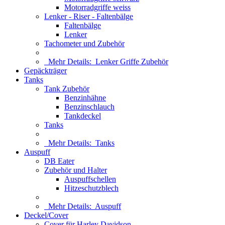
Motorradgriffe weiss
Lenker - Riser - Faltenbälge
Faltenbälge
Lenker
Tachometer und Zubehör
Mehr Details:
Lenker Griffe Zubehör
Gepäckträger
Tanks
Tank Zubehör
Benzinhähne
Benzinschlauch
Tankdeckel
Tanks
Mehr Details:
Tanks
Auspuff
DB Eater
Zubehör und Halter
Auspuffschellen
Hitzeschutzblech
Mehr Details:
Auspuff
Deckel/Cover
Cover für Harley Davidson