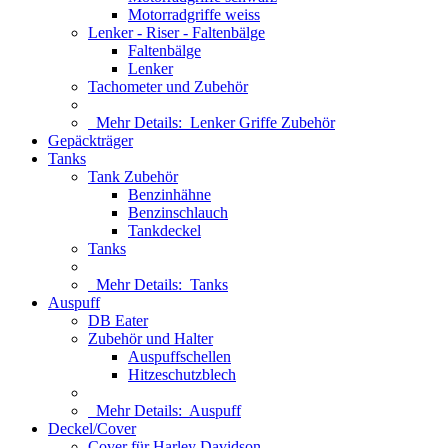
Motorradgriffe weiss
Lenker - Riser - Faltenbälge
Faltenbälge
Lenker
Tachometer und Zubehör
Mehr Details:
Lenker Griffe Zubehör
Gepäckträger
Tanks
Tank Zubehör
Benzinhähne
Benzinschlauch
Tankdeckel
Tanks
Mehr Details:
Tanks
Auspuff
DB Eater
Zubehör und Halter
Auspuffschellen
Hitzeschutzblech
Mehr Details:
Auspuff
Deckel/Cover
Cover für Harley Davidson