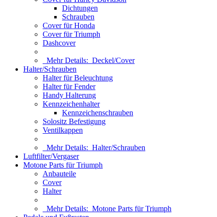
Dichtungen
Schrauben
Cover für Honda
Cover für Triumph
Dashcover
Mehr Details:
Deckel/Cover
Halter/Schrauben
Halter für Beleuchtung
Halter für Fender
Handy Halterung
Kennzeichenhalter
Kennzeichenschrauben
Solositz Befestigung
Ventilkappen
Mehr Details:
Halter/Schrauben
Luftfilter/Vergaser
Motone Parts für Triumph
Anbauteile
Cover
Halter
Mehr Details:
Motone Parts für Triumph