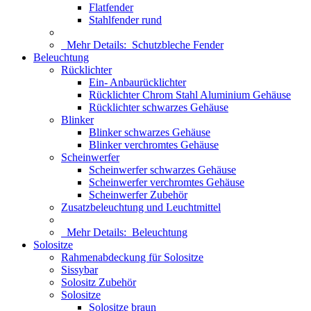
Flatfender
Stahlfender rund
Mehr Details:
Schutzbleche Fender
Beleuchtung
Rücklichter
Ein- Anbaurücklichter
Rücklichter Chrom Stahl Aluminium Gehäuse
Rücklichter schwarzes Gehäuse
Blinker
Blinker schwarzes Gehäuse
Blinker verchromtes Gehäuse
Scheinwerfer
Scheinwerfer schwarzes Gehäuse
Scheinwerfer verchromtes Gehäuse
Scheinwerfer Zubehör
Zusatzbeleuchtung und Leuchtmittel
Mehr Details:
Beleuchtung
Solositze
Rahmenabdeckung für Solositze
Sissybar
Solositz Zubehör
Solositze
Solositze braun