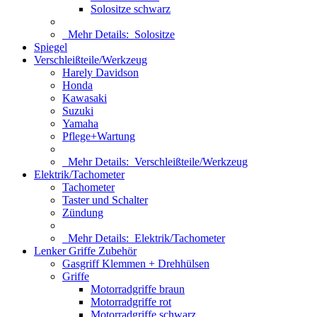
Solositze schwarz
Mehr Details:
Solositze
Spiegel
Verschleißteile/Werkzeug
Harely Davidson
Honda
Kawasaki
Suzuki
Yamaha
Pflege+Wartung
Mehr Details:
Verschleißteile/Werkzeug
Elektrik/Tachometer
Tachometer
Taster und Schalter
Zündung
Mehr Details:
Elektrik/Tachometer
Lenker Griffe Zubehör
Gasgriff Klemmen + Drehhülsen
Griffe
Motorradgriffe braun
Motorradgriffe rot
Motorradgriffe schwarz