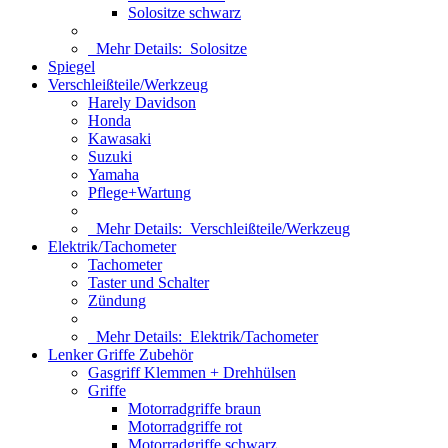
Solositze schwarz
Mehr Details:
Solositze
Spiegel
Verschleißteile/Werkzeug
Harely Davidson
Honda
Kawasaki
Suzuki
Yamaha
Pflege+Wartung
Mehr Details:
Verschleißteile/Werkzeug
Elektrik/Tachometer
Tachometer
Taster und Schalter
Zündung
Mehr Details:
Elektrik/Tachometer
Lenker Griffe Zubehör
Gasgriff Klemmen + Drehhülsen
Griffe
Motorradgriffe braun
Motorradgriffe rot
Motorradgriffe schwarz