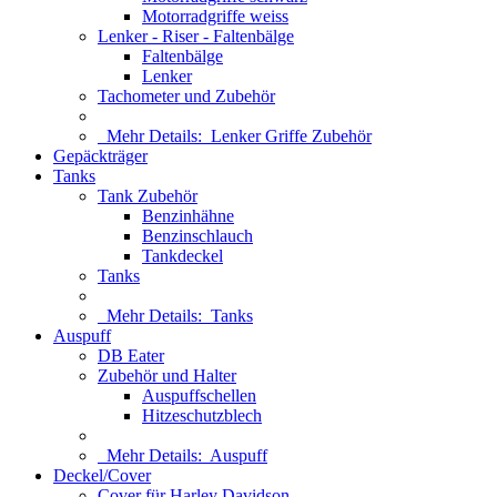
Motorradgriffe weiss
Lenker - Riser - Faltenbälge
Faltenbälge
Lenker
Tachometer und Zubehör
Mehr Details:
Lenker Griffe Zubehör
Gepäckträger
Tanks
Tank Zubehör
Benzinhähne
Benzinschlauch
Tankdeckel
Tanks
Mehr Details:
Tanks
Auspuff
DB Eater
Zubehör und Halter
Auspuffschellen
Hitzeschutzblech
Mehr Details:
Auspuff
Deckel/Cover
Cover für Harley Davidson