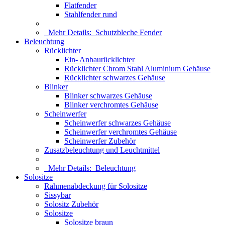
Flatfender
Stahlfender rund
Mehr Details:
Schutzbleche Fender
Beleuchtung
Rücklichter
Ein- Anbaurücklichter
Rücklichter Chrom Stahl Aluminium Gehäuse
Rücklichter schwarzes Gehäuse
Blinker
Blinker schwarzes Gehäuse
Blinker verchromtes Gehäuse
Scheinwerfer
Scheinwerfer schwarzes Gehäuse
Scheinwerfer verchromtes Gehäuse
Scheinwerfer Zubehör
Zusatzbeleuchtung und Leuchtmittel
Mehr Details:
Beleuchtung
Solositze
Rahmenabdeckung für Solositze
Sissybar
Solositz Zubehör
Solositze
Solositze braun