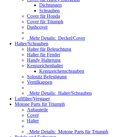
Dichtungen
Schrauben
Cover für Honda
Cover für Triumph
Dashcover
Mehr Details:
Deckel/Cover
Halter/Schrauben
Halter für Beleuchtung
Halter für Fender
Handy Halterung
Kennzeichenhalter
Kennzeichenschrauben
Solositz Befestigung
Ventilkappen
Mehr Details:
Halter/Schrauben
Luftfilter/Vergaser
Motone Parts für Triumph
Anbauteile
Cover
Halter
Mehr Details:
Motone Parts für Triumph